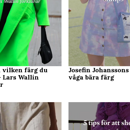
u vilken färg du
Josefin Johanssons 
- Lars Wallin
våga bära färg
ar