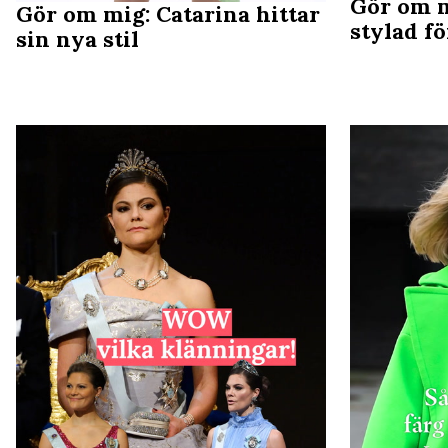
Gör om m
Gör om mig: Catarina hittar
stylad f
sin nya stil