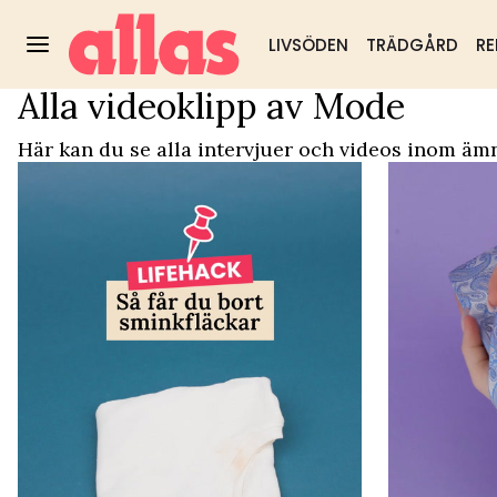
LIVSÖDEN
TRÄDGÅRD
RE
Alla videoklipp av Mode
Video Start
/
Mode
Trädgård
DIY & husmorstips
Hälsa & välm
Populärt:
Här kan du se alla intervjuer och videos inom äm