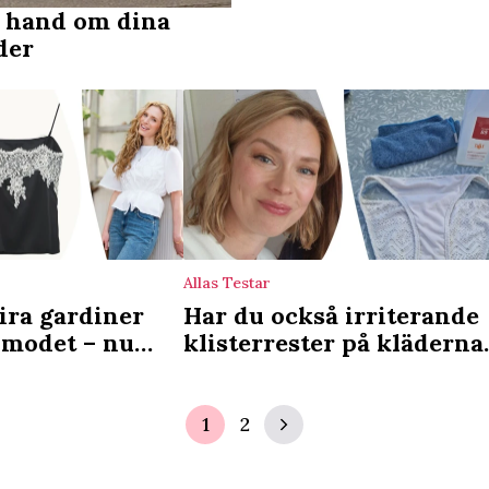
u hand om dina
der
Allas Testar
ra gardiner
Har du också irriterande
i modet – nu
klisterrester på kläderna
ga textilen
Testa det här!
1
2