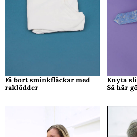
Få bort sminkfläckar med
Knyta sl
raklödder
Så här gö