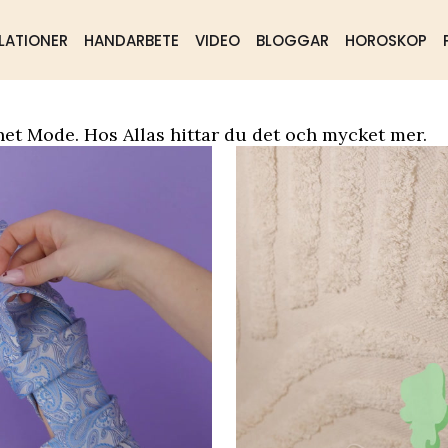
LATIONER
HANDARBETE
VIDEO
BLOGGAR
HOROSKOP
ående
Samhälle
Mat & dryck
net Mode. Hos Allas hittar du det och mycket mer.