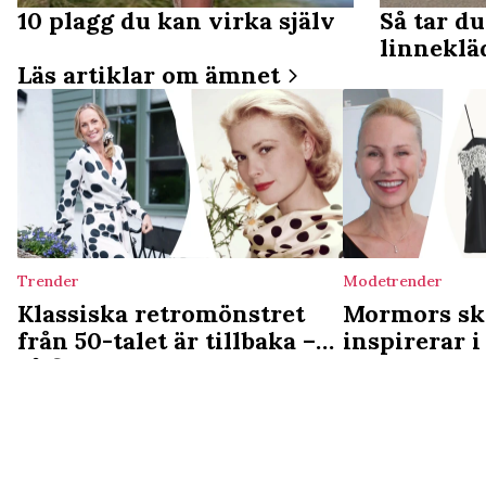
10 plagg du kan virka själv
Så tar d
linneklä
Läs artiklar om ämnet
Trender
Modetrender
Klassiska retromönstret
Mormors ski
från 50-talet är tillbaka –
inspirerar 
så fixar du stilen
syns trendi
överallt