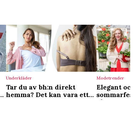
Underkläder
Modetrender
Tar du av bh:n direkt
Elegant oc
?
hemma? Det kan vara ett
sommarfest
tecken
så stylar d