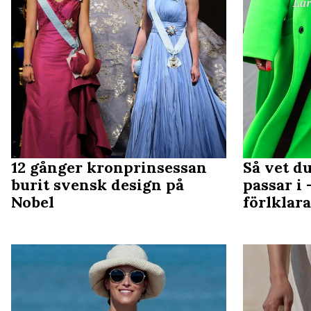
12 gånger kronprinsessan
Så vet d
burit svensk design på
passar i 
Nobel
förlklar