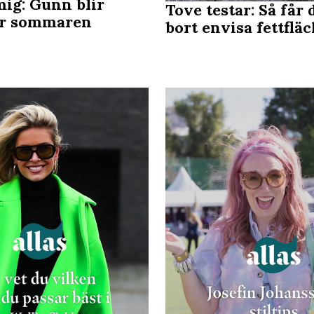
ig: Gunn blir
Tove testar: Så får 
ör sommaren
bort envisa fettflä