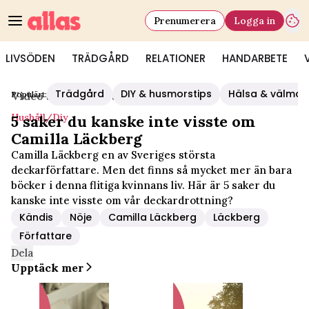
Prenumerera
Logga in
LIVSÖDEN
TRÄDGÅRD
RELATIONER
HANDARBETE
Trädgård
DIY & husmorstips
Hälsa & välmå
Populärt:
Video Start
/
Hushåll/diy
Hushåll/diy
5 saker du kanske inte visste om
Camilla Läckberg
Camilla Läckberg en av Sveriges största
deckarförfattare. Men det finns så mycket mer än bara
böcker i denna flitiga kvinnans liv. Här är 5 saker du
kanske inte visste om vår deckardrottning?
Kändis
Nöje
Camilla Läckberg
Läckberg
Författare
Dela
Upptäck mer