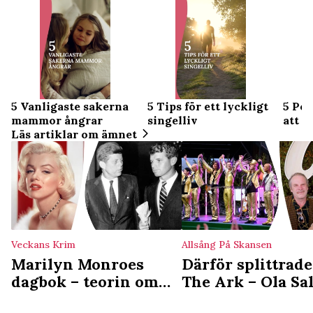
5 Vanligaste sakerna
5 Tips för ett lyckligt
5 Pos
mammor ångrar
singelliv
att å
Läs artiklar om ämnet
Veckans Krim
Allsång På Skansen
Marilyn Monroes
Därför splittrade
dagbok – teorin om
The Ark – Ola Sa
stjärnans mystiska
ord om