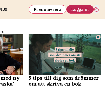
Prenumerera
Logga in
PLUS
er.
l med ny
5 tips till dig som drömmer
raska"
om att skriva en bok