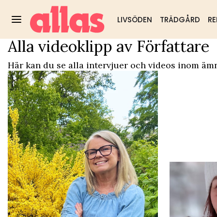
LIVSÖDEN
TRÄDGÅRD
RE
Alla videoklipp av Författare
Video Start
/
Författare
Trädgård
DIY & husmorstips
Hälsa & välm
Populärt:
Här kan du se alla intervjuer och videos inom ämn