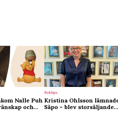
Boktips
akom Nalle Puh
Kristina Ohlsson lämnad
 vänskap och
Säpo – blev storsäljande
författare