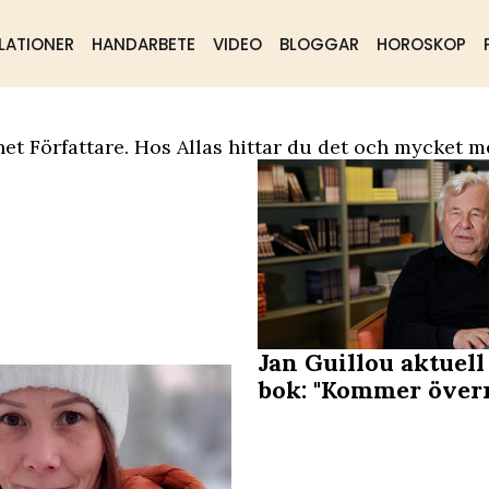
LATIONER
HANDARBETE
VIDEO
BLOGGAR
HOROSKOP
ående
Samhälle
Mat & dryck
et Författare. Hos Allas hittar du det och mycket m
Jan Guillou aktuel
bok: "Kommer över