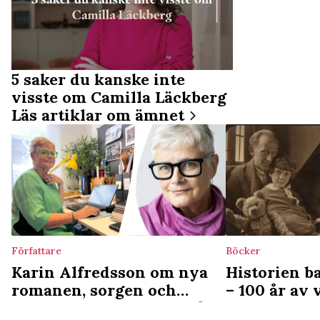
5 saker du kanske inte
visste om Camilla Läckberg
Läs artiklar om ämnet
Författare
Böcker
Karin Alfredsson om nya
Historien b
romanen, sorgen och
– 100 år av
vägen tillbaka: Teatern fick
vemod