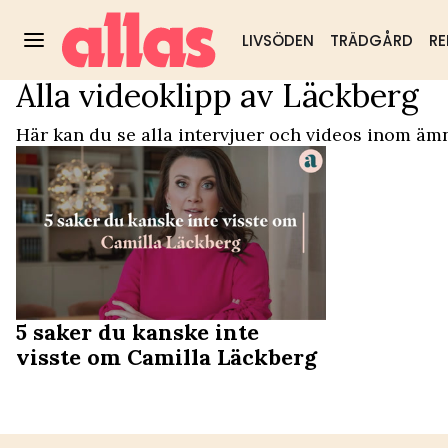
LIVSÖDEN
TRÄDGÅRD
RE
Alla videoklipp av Läckberg
Video Start
/
Läckberg
Trädgård
DIY & husmorstips
Hälsa & välm
Populärt:
Här kan du se alla intervjuer och videos inom äm
5 saker du kanske inte
visste om Camilla Läckberg