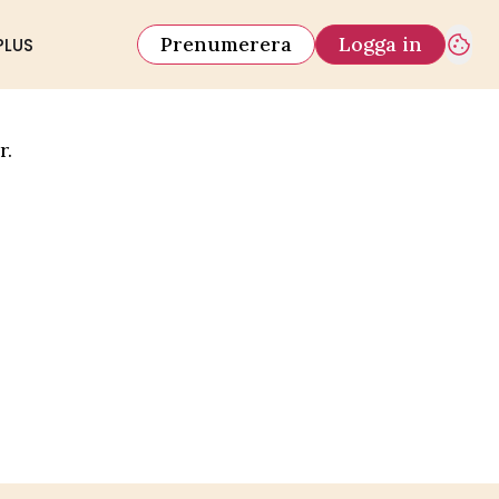
Prenumerera
Logga in
PLUS
r.