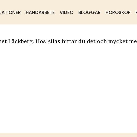
LATIONER
HANDARBETE
VIDEO
BLOGGAR
HOROSKOP
ående
Samhälle
Mat & dryck
net Läckberg. Hos Allas hittar du det och mycket me