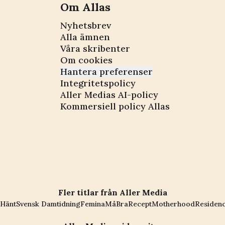
Om Allas
Nyhetsbrev
Alla ämnen
Våra skribenter
Om cookies
Hantera preferenser
Integritetspolicy
Aller Medias AI-policy
Kommersiell policy Allas
Fler titlar från Aller Media
Hänt
Svensk Damtidning
Femina
MåBra
Recept
Motherhood
Residen