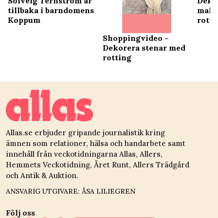
Dekor
Solveig Ternström är
makr
tillbaka i barndomens
rott
Koppum
Shoppingvideo –
Dekorera stenar med
rotting
Allas.se erbjuder gripande journalistik kring
ämnen som relationer, hälsa och handarbete samt
innehåll från veckotidningarna Allas, Allers,
Hemmets Veckotidning, Året Runt, Allers Trädgård
och Antik & Auktion.
ANSVARIG UTGIVARE: ÅSA LILIEGREN
Följ oss