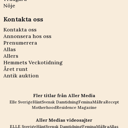
Nöje
Kontakta oss
Kontakta oss
Annonsera hos oss
Prenumerera
Allas
Allers
Hemmets Veckotidning
Året runt
Antik auktion
Fler titlar från Aller Media
Elle Sverige
Hänt
Svensk Damtidning
Femina
MåBra
Recept
Motherhood
Residence Magazine
Aller Medias videosajter
ELLE Sverige
Hänt
Svensk Damtidning
Femina
MåBra
Allas