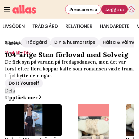
Prenumerera
Logga in
LIVSÖDEN
TRÄDGÅRD
RELATIONER
HANDARBETE
Trädgård
DIY & husmorstips
Hälsa & välmå
Populärt:
Video Start
/
Hushåll/diy
Hushåll/diy
104-årige Sten förlovad med Solveig
De fick syn på varann på fredagsdansen, men det var
först efter flera koppar kaffe som romansen växte fram.
I fjol bytte de ringar.
Do It Yourself
Dela
Upptäck mer