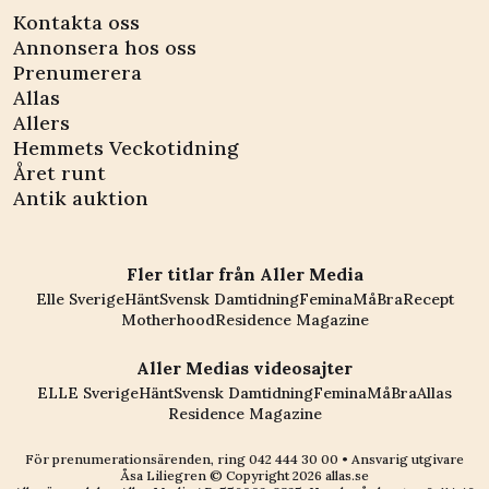
Kontakta oss
Annonsera hos oss
Prenumerera
Allas
Allers
Hemmets Veckotidning
Året runt
Antik auktion
Fler titlar från Aller Media
Elle Sverige
Hänt
Svensk Damtidning
Femina
MåBra
Recept
Motherhood
Residence Magazine
Aller Medias videosajter
ELLE Sverige
Hänt
Svensk Damtidning
Femina
MåBra
Allas
Residence Magazine
För prenumerationsärenden, ring
042 444 30 00
• Ansvarig utgivare
Åsa Liliegren © Copyright
2026
allas.se