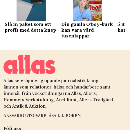
Slå in paket som ett
Din gamla O'boy-burk
5 Sma
proffs med detta knep
kan vara värd
hand
tusenlappar!
Allas.se erbjuder gripande journalistik kring
ämnen som relationer, hälsa och handarbete samt
innehåll från veckotidningarna Allas, Allers,
Hemmets Veckotidning, Året Runt, Allers Trädgård
och Antik & Auktion.
ANSVARIG UTGIVARE: ÅSA LILIEGREN
Följ oss