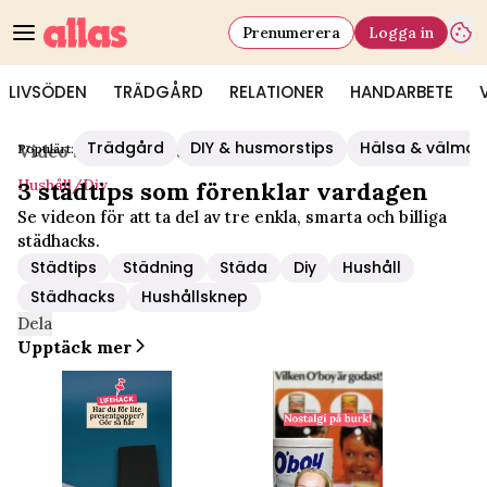
Prenumerera
Logga in
LIVSÖDEN
TRÄDGÅRD
RELATIONER
HANDARBETE
Trädgård
DIY & husmorstips
Hälsa & välmå
Populärt:
Video Start
/
Hushåll/diy
Hushåll/diy
3 städtips som förenklar vardagen
Se videon för att ta del av tre enkla, smarta och billiga
städhacks.
Städtips
Städning
Städa
Diy
Hushåll
Städhacks
Hushållsknep
Dela
Upptäck mer