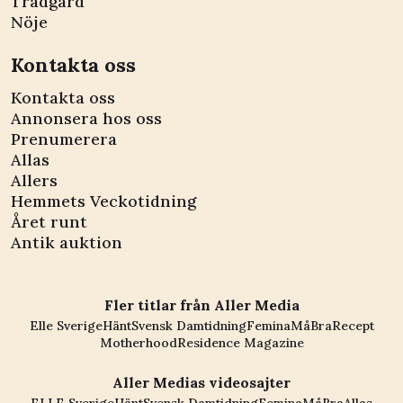
Trädgård
Nöje
Kontakta oss
Kontakta oss
Annonsera hos oss
Prenumerera
Allas
Allers
Hemmets Veckotidning
Året runt
Antik auktion
Fler titlar från Aller Media
Elle Sverige
Hänt
Svensk Damtidning
Femina
MåBra
Recept
Motherhood
Residence Magazine
Aller Medias videosajter
ELLE Sverige
Hänt
Svensk Damtidning
Femina
MåBra
Allas