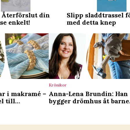
 Återförslut din
Slipp sladdtrassel fö
se enkelt!
med detta knep
Krönikor
ar i makramé –
Anna-Lena Brundin: Han
l till
bygger drömhus åt barne
– men vad är lyckan?