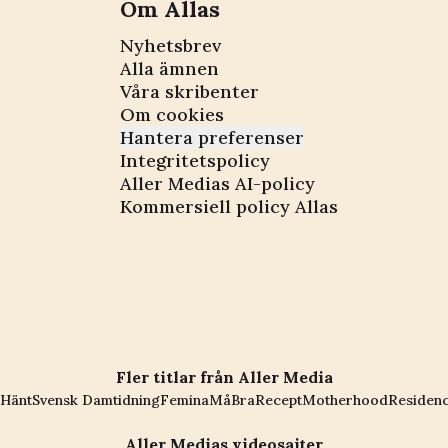
Om Allas
Nyhetsbrev
Alla ämnen
Våra skribenter
Om cookies
Hantera preferenser
Integritetspolicy
Aller Medias AI-policy
Kommersiell policy Allas
Fler titlar från Aller Media
Hänt
Svensk Damtidning
Femina
MåBra
Recept
Motherhood
Residen
Aller Medias videosajter