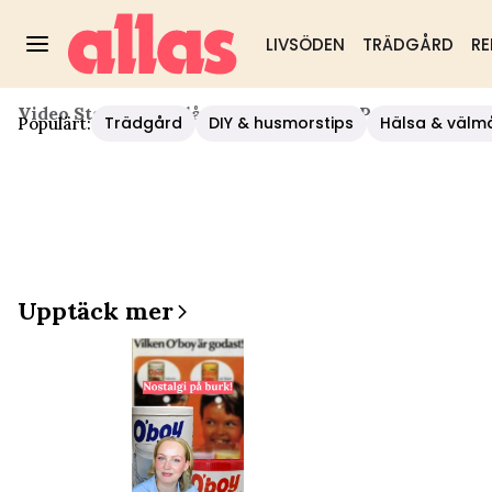
LIVSÖDEN
TRÄDGÅRD
RE
Video Start
/
Diy
/
Slå In Paket Som Ett Proffs Med De
Trädgård
DIY & husmorstips
Hälsa & välm
Populärt:
Upptäck mer