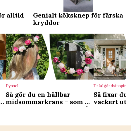
r alltid
Genialt köksknep för färska
kryddor
Pyssel
Trädgårdsinspirat
Så gör du en hållbar
Så fixar du 
n
midsommarkrans – som du
vackert ute
kan använda även nästa år
trappan