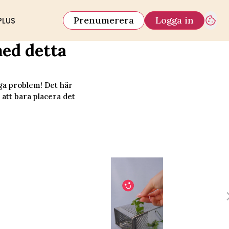
Prenumerera
Logga in
PLUS
med detta
nga problem! Det här
 att bara placera det