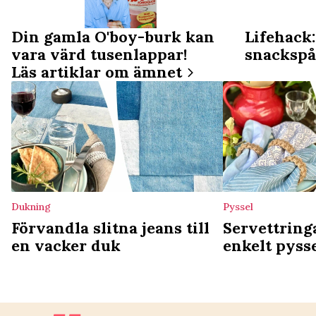
Din gamla O'boy-burk kan
Lifehack:
vara värd tusenlappar!
snackspå
Läs artiklar om ämnet
Dukning
Pyssel
Förvandla slitna jeans till
Servettring
en vacker duk
enkelt pysse
dukningen