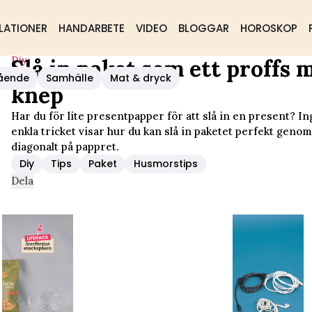
LATIONER
HANDARBETE
VIDEO
BLOGGAR
HOROSKOP
Diy
Slå in paket som ett proffs 
tta Knep
ående
Samhälle
Mat & dryck
knep
Har du för lite presentpapper för att slå in en present? I
enkla tricket visar hur du kan slå in paketet perfekt genom
diagonalt på pappret.
Diy
Tips
Paket
Husmorstips
Dela