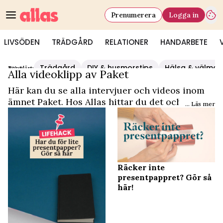
Prenumerera
Logga in
LIVSÖDEN
TRÄDGÅRD
RELATIONER
HANDARBETE
Trädgård
DIY & husmorstips
Hälsa & välmå
Populärt:
Video Start
/
Paket
Alla videoklipp av Paket
Här kan du se alla intervjuer och videos inom
ämnet Paket. Hos Allas hittar du det och
... Läs mer
mycket mer.
Räcker inte
presentpappret? Gör så
här!