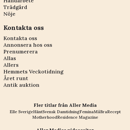
Handarbete
Trädgård
Nöje
Kontakta oss
Kontakta oss
Annonsera hos oss
Prenumerera
Allas
Allers
Hemmets Veckotidning
Året runt
Antik auktion
Fler titlar från Aller Media
Elle Sverige
Hänt
Svensk Damtidning
Femina
MåBra
Recept
Motherhood
Residence Magazine