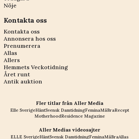
Nöje
Kontakta oss
Kontakta oss
Annonsera hos oss
Prenumerera
Allas
Allers
Hemmets Veckotidning
Året runt
Antik auktion
Fler titlar från Aller Media
Elle Sverige
Hänt
Svensk Damtidning
Femina
MåBra
Recept
Motherhood
Residence Magazine
Aller Medias videosajter
ELLE Sverige
Hänt
Svensk Damtidning
Femina
MåBra
Allas