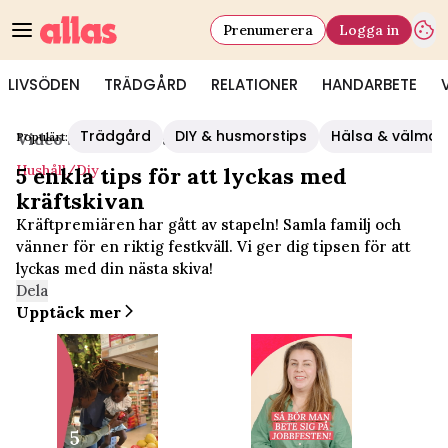
Prenumerera
Logga in
LIVSÖDEN
TRÄDGÅRD
RELATIONER
HANDARBETE
Trädgård
DIY & husmorstips
Hälsa & välmå
Populärt:
Video Start
/
Hushåll/diy
Hushåll/diy
5 enkla tips för att lyckas med
kräftskivan
Kräftpremiären har gått av stapeln! Samla familj och
vänner för en riktig festkväll. Vi ger dig tipsen för att
lyckas med din nästa skiva!
Dela
Upptäck mer