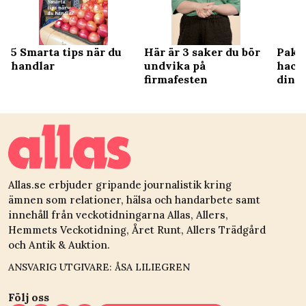
5 Smarta tips när du
Här är 3 saker du bör
Pake
handlar
undvika på
hack
firmafesten
dina 
Allas.se erbjuder gripande journalistik kring
ämnen som relationer, hälsa och handarbete samt
innehåll från veckotidningarna Allas, Allers,
Hemmets Veckotidning, Året Runt, Allers Trädgård
och Antik & Auktion.
ANSVARIG UTGIVARE: ÅSA LILIEGREN
Följ oss