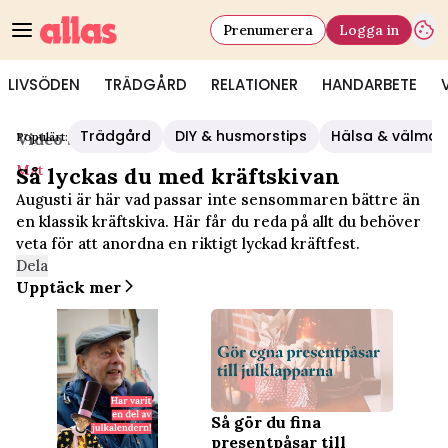
Prenumerera
Logga in
LIVSÖDEN
TRÄDGÅRD
RELATIONER
HANDARBETE
Trädgård
DIY & husmorstips
Hälsa & välmå
Populärt:
Video Start
/
Mat
Mat
Så lyckas du med kräftskivan
Augusti är här vad passar inte sensommaren bättre än
en klassik kräftskiva. Här får du reda på allt du behöver
veta för att anordna en riktigt lyckad kräftfest.
Dela
Upptäck mer
Så gör du fina
presentpåsar till