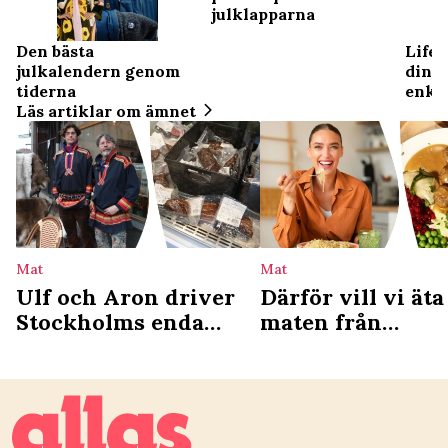
julklapparna
Den bästa
Lifeh
julkalendern genom
din 
tiderna
enkel
Läs artiklar om ämnet
Mat
Mat
Ulf och Aron driver
Därför vill vi äta
Stockholms enda
maten från
samiska deli: ”Vi ser
barndomen – ny
det som en
studie förklarar
kulturgärning”