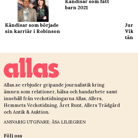
Kändisar som fått
barn 2021
Kändisar som började
Jurid
sin karriär i Robinson
Vikti
tänka
skaff
Allas.se erbjuder gripande journalistik kring
ämnen som relationer, hälsa och handarbete samt
innehåll från veckotidningarna Allas, Allers,
Hemmets Veckotidning, Året Runt, Allers Trädgård
och Antik & Auktion.
ANSVARIG UTGIVARE: ÅSA LILIEGREN
Följ oss