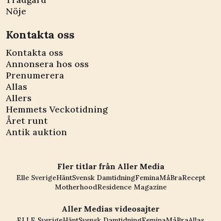
Nöje
Kontakta oss
Kontakta oss
Annonsera hos oss
Prenumerera
Allas
Allers
Hemmets Veckotidning
Året runt
Antik auktion
Fler titlar från Aller Media
Elle Sverige
Hänt
Svensk Damtidning
Femina
MåBra
Recept
Motherhood
Residence Magazine
Aller Medias videosajter
ELLE Sverige
Hänt
Svensk Damtidning
Femina
MåBra
Allas