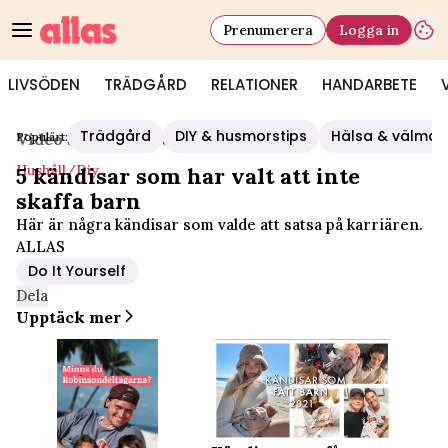
Prenumerera
Logga in
LIVSÖDEN
TRÄDGÅRD
RELATIONER
HANDARBETE
Trädgård
DIY & husmorstips
Hälsa & välmå
Populärt:
Video Start
/
Hushåll/diy
Hushåll/diy
5 kändisar som har valt att inte
skaffa barn
Här är några kändisar som valde att satsa på karriären.
ALLAS
Do It Yourself
Dela
Upptäck mer