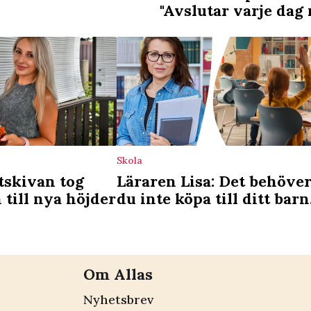
"Avslutar varje dag m
Skola
tskivan tog
Läraren Lisa: Det behöve
 till nya höjder
du inte köpa till ditt barn
inför skolstarten – bara
onödigt
Om Allas
Nyhetsbrev