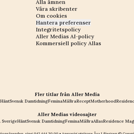
Alla ämnen
Våra skribenter
Om cookies
Hantera preferenser
Integritetspolicy
Aller Medias AI-policy
Kommersiell policy Allas
Fler titlar från Aller Media
Hänt
Svensk Damtidning
Femina
MåBra
Recept
Motherhood
Residen
Aller Medias videosajter
 Sverige
Hänt
Svensk Damtidning
Femina
MåBra
Allas
Residence Mag
ionsärenden, ring
042 444 30 00
• Ansvarig utgivare Åsa Liliegren © Copyr