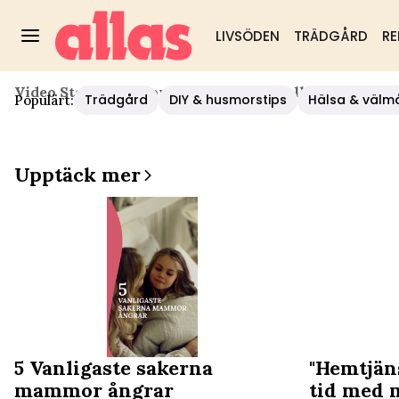
LIVSÖDEN
TRÄDGÅRD
RE
Video Start
/
Relationer
/
Annika Jankell Om Att Var
Trädgård
DIY & husmorstips
Hälsa & välm
Populärt:
Upptäck mer
5 Vanligaste sakerna
"Hemtjän
mammor ångrar
tid med