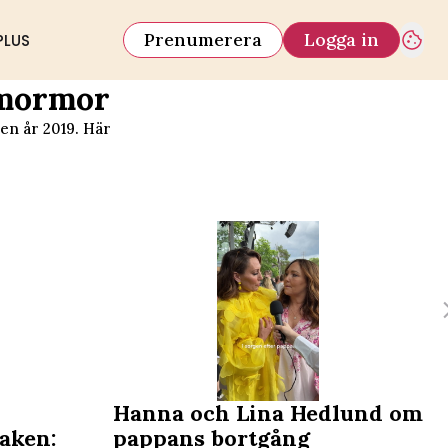
Prenumerera
Logga in
PLUS
 mormor
en år 2019. Här
Hanna och Lina Hedlund om
aken:
pappans bortgång