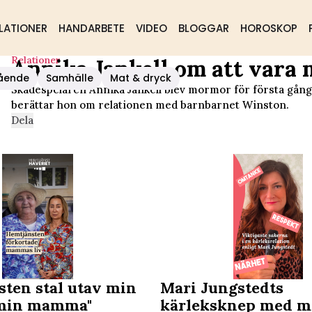
LATIONER
HANDARBETE
VIDEO
BLOGGAR
HOROSKOP
Relationer
Annika Jankell om att vara
a Mormor
ående
Samhälle
Mat & dryck
Skådespelaren Annika Jankell blev mormor för första gång
berättar hon om relationen med barnbarnet Winston.
Dela
sten stal utav min
Mari Jungstedts
 min mamma"
kärleksknep med m