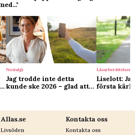
ed..."
Nostalgi
Läsarberättelser
r
Jag trodde inte detta
Liselott: J
kunde ske 2026 – glad att
första kärle
det hände mig under
hur mycket 
semestern
honom
Allas.se
Kontakta oss
Livsöden
Kontakta oss