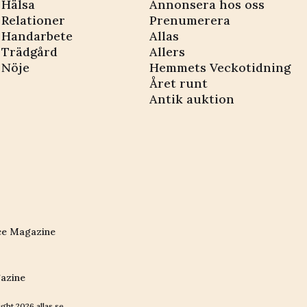
Hälsa
Annonsera hos oss
Relationer
Prenumerera
Handarbete
Allas
Trädgård
Allers
Nöje
Hemmets Veckotidning
Året runt
Antik auktion
ce Magazine
azine
ight
2026
allas.se