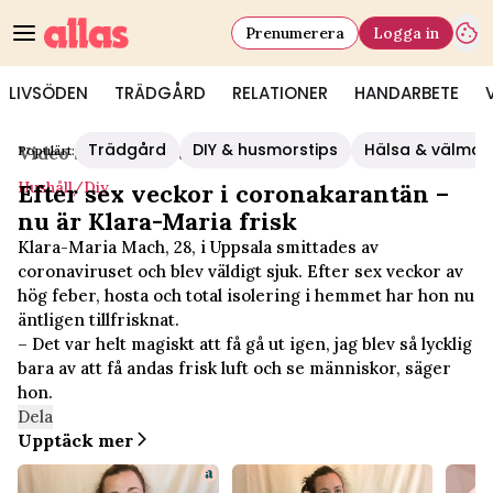
Prenumerera
Logga in
LIVSÖDEN
TRÄDGÅRD
RELATIONER
HANDARBETE
Trädgård
DIY & husmorstips
Hälsa & välmå
Populärt:
Video Start
/
Hushåll/diy
Hushåll/diy
Efter sex veckor i coronakarantän –
nu är Klara-Maria frisk
Klara-Maria Mach, 28, i Uppsala smittades av
coronaviruset och blev väldigt sjuk. Efter sex veckor av
hög feber, hosta och total isolering i hemmet har hon nu
äntligen tillfrisknat.
– Det var helt magiskt att få gå ut igen, jag blev så lycklig
bara av att få andas frisk luft och se människor, säger
hon.
Dela
Upptäck mer