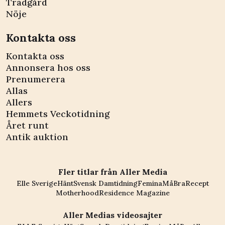
Trädgård
Nöje
Kontakta oss
Kontakta oss
Annonsera hos oss
Prenumerera
Allas
Allers
Hemmets Veckotidning
Året runt
Antik auktion
Fler titlar från Aller Media
Elle Sverige
Hänt
Svensk Damtidning
Femina
MåBra
Recept
Motherhood
Residence Magazine
Aller Medias videosajter