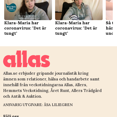
Klara-Maria har
Klara-Maria har
Så tv
coronavirus: "Det är
coronavirus: "Det är
hände
tungt"
tungt"
undv
Allas.se erbjuder gripande journalistik kring
ämnen som relationer, hälsa och handarbete samt
innehåll från veckotidningarna Allas, Allers,
Hemmets Veckotidning, Året Runt, Allers Trädgård
och Antik & Auktion.
ANSVARIG UTGIVARE: ÅSA LILIEGREN
Följ oss