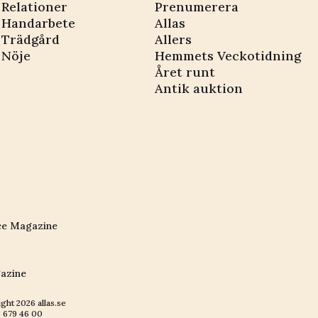
Relationer
Prenumerera
Handarbete
Allas
Trädgård
Allers
Nöje
Hemmets Veckotidning
Året runt
Antik auktion
ce Magazine
azine
ight
2026
allas.se
 679 46 00