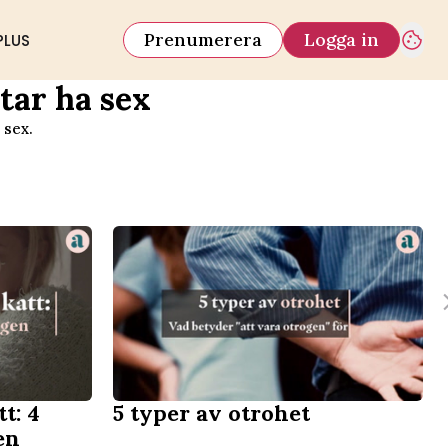
Prenumerera
Logga in
PLUS
utar ha sex
 sex.
t: 4
5 typer av otrohet
en