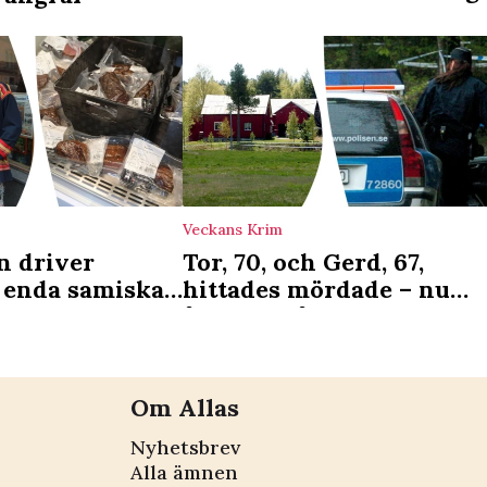
Veckans Krim
n driver
Tor, 70, och Gerd, 67,
 enda samiska
hittades mördade – nu
r det som en
åtalas 45-årig man
ng”
Om Allas
Nyhetsbrev
Alla ämnen