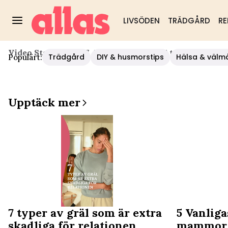
LIVSÖDEN
TRÄDGÅRD
RE
Video Start
/
Nöje
/
7 Anledningar Till Att Par Slutar 
Trädgård
DIY & husmorstips
Hälsa & välm
Populärt:
Upptäck mer
7 typer av gräl som är extra
5 Vanliga
skadliga för relationen
mammor 