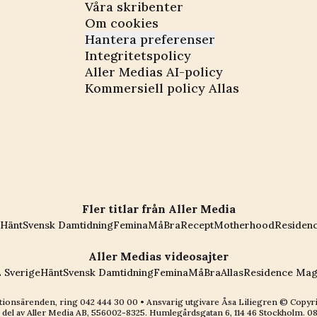
Våra skribenter
Om cookies
Hantera preferenser
Integritetspolicy
Aller Medias AI-policy
Kommersiell policy Allas
Fler titlar från Aller Media
Hänt
Svensk Damtidning
Femina
MåBra
Recept
Motherhood
Residen
Aller Medias videosajter
 Sverige
Hänt
Svensk Damtidning
Femina
MåBra
Allas
Residence Mag
ionsärenden, ring
042 444 30 00
• Ansvarig utgivare Åsa Liliegren © Copyr
 del av
Aller Media AB, 556002-8325
. Humlegårdsgatan 6, 114 46 Stockholm.
08