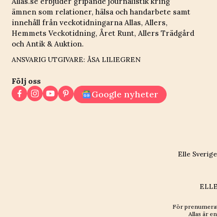
Allas.se erbjuder gripande journalistik kring
ämnen som relationer, hälsa och handarbete samt
innehåll från veckotidningarna Allas, Allers,
Hemmets Veckotidning, Året Runt, Allers Trädgård
och Antik & Auktion.
ANSVARIG UTGIVARE: ÅSA LILIEGREN
Följ oss
Google nyheter
Elle Sverige
ELLE
För prenumerat
Allas är en