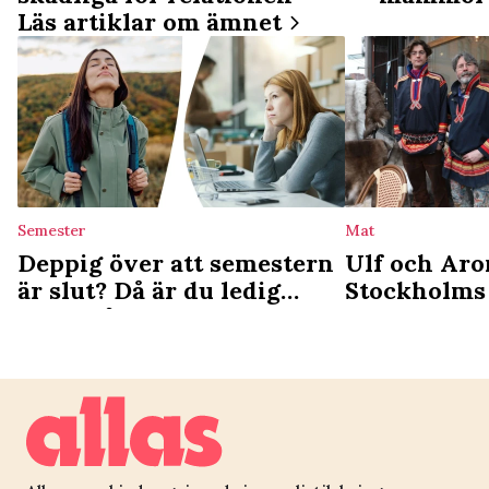
Läs artiklar om ämnet
Semester
Mat
Deppig över att semestern
Ulf och Aro
är slut? Då är du ledig
Stockholms
nästa gång
deli: ”Vi se
kulturgärni