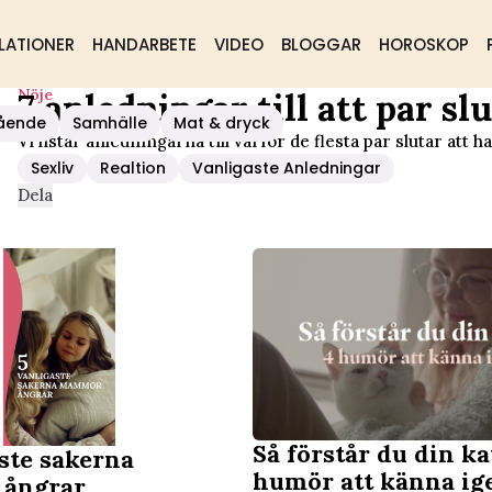
LATIONER
HANDARBETE
VIDEO
BLOGGAR
HOROSKOP
Nöje
7 anledningar till att par sl
Ha Sex
ående
Samhälle
Mat & dryck
Vi listar anledningarna till varför de flesta par slutar att ha
Sexliv
Realtion
Vanligaste Anledningar
Dela
Så förstår du din kat
ste sakerna
humör att känna ig
ångrar