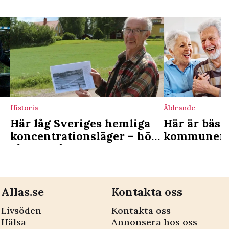
Historia
Åldrande
Här låg Sveriges hemliga
Här är bäst
koncentrationsläger – höll
kommunerna
fångar på obestämd tid
hamnar i b
Allas.se
Kontakta oss
Livsöden
Kontakta oss
Hälsa
Annonsera hos oss