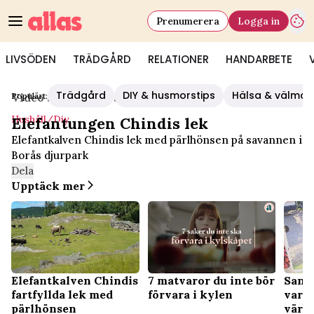
Prenumerera
Logga in
LIVSÖDEN
TRÄDGÅRD
RELATIONER
HANDARBETE
Trädgård
DIY & husmorstips
Hälsa & välmå
Populärt:
Video Start
/
Hushåll/diy
Hushåll/diy
Elefantungen Chindis lek
Elefantkalven Chindis lek med pärlhönsen på savannen i
Borås djurpark
Dela
Upptäck mer
7 matvaror du inte bör
Elefantkalven Chindis
Sandr
förvara i kylen
fartfyllda lek med
var s
pärlhönsen
värl