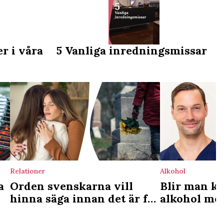
r i våra
5 Vanliga inredningsmissar
Relationer
Alkohol
a
Orden svenskarna vill
Blir man kä
hinna säga innan det är för
alkohol me
sent
läkaren red