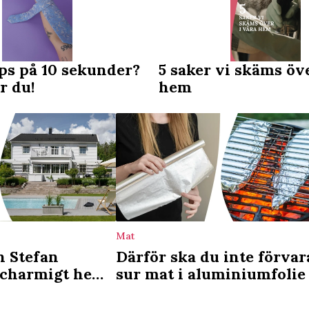
ips på 10 sekunder?
5 saker vi skäms öve
r du!
hem
Mat
h Stefan
Därför ska du inte förvar
 charmigt hem
sur mat i aluminiumfolie
uset: Behöver
personligt