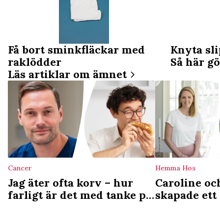
Få bort sminkfläckar med
Knyta sl
raklödder
Så här gö
Läs artiklar om ämnet
Cancer
Hemma Hos
Jag äter ofta korv – hur
Caroline oc
farligt är det med tanke på
skapade ett
cancerrisken?
av katalogh
inte vara o