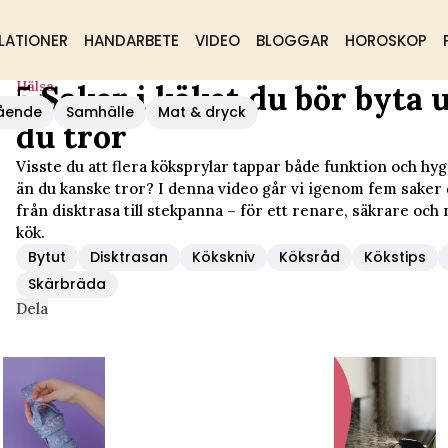
LATIONER
HANDARBETE
VIDEO
BLOGGAR
HOROSKOP
Hälsa
5 Saker i köket du bör byta 
ftare Än Du Tror
ående
Samhälle
Mat & dryck
du tror
Visste du att flera köksprylar tappar både funktion och h
än du kanske tror? I denna video går vi igenom fem saker d
från disktrasa till stekpanna – för ett renare, säkrare oc
kök.
Bytut
Disktrasan
Kökskniv
Köksråd
Kökstips
Skärbräda
Dela