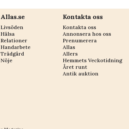
Allas.se
Kontakta oss
Livsöden
Kontakta oss
Hälsa
Annonsera hos oss
Relationer
Prenumerera
Handarbete
Allas
Trädgård
Allers
Nöje
Hemmets Veckotidning
Året runt
Antik auktion