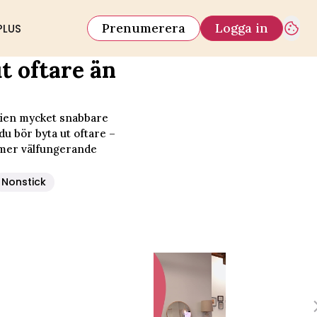
Prenumerera
Logga in
PLUS
ut oftare än
ygien mycket snabbare
u bör byta ut oftare –
h mer välfungerande
Nonstick