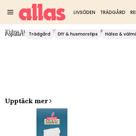
LIVSÖDEN
TRÄDGÅRD
RE
Video Start
/
Hälsa
/
5 Saker I Köket Du Bör Byta Ut O
Trädgård
DIY & husmorstips
Hälsa & välm
Populärt:
Upptäck mer