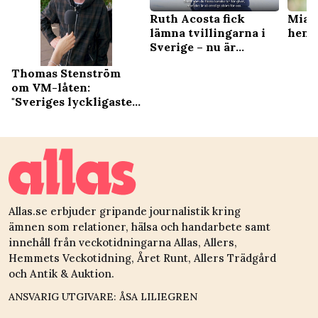
Ruth Acosta fick
Mias
lämna tvillingarna i
henn
Sverige – nu är
familjen återförenad
Thomas Stenström
om VM-låten:
"Sveriges lyckligaste
man"
Allas.se erbjuder gripande journalistik kring
ämnen som relationer, hälsa och handarbete samt
innehåll från veckotidningarna Allas, Allers,
Hemmets Veckotidning, Året Runt, Allers Trädgård
och Antik & Auktion.
ANSVARIG UTGIVARE: ÅSA LILIEGREN