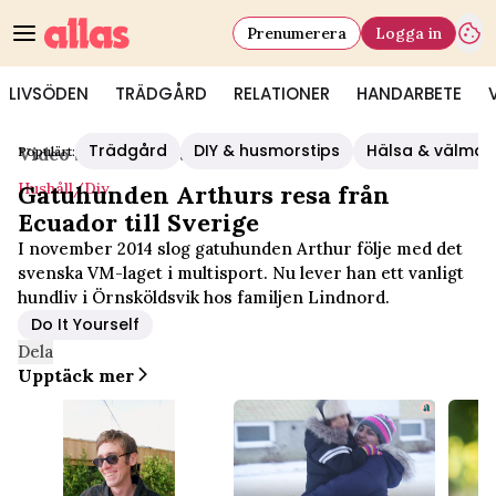
Prenumerera
Logga in
LIVSÖDEN
TRÄDGÅRD
RELATIONER
HANDARBETE
Trädgård
DIY & husmorstips
Hälsa & välmå
Populärt:
Video Start
/
Hushåll/diy
Hushåll/diy
Gatuhunden Arthurs resa från
Ecuador till Sverige
I november 2014 slog gatuhunden Arthur följe med det
svenska VM-laget i multisport. Nu lever han ett vanligt
hundliv i Örnsköldsvik hos familjen Lindnord.
Do It Yourself
Dela
Upptäck mer