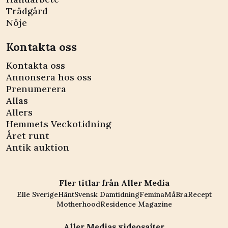
Trädgård
Nöje
Kontakta oss
Kontakta oss
Annonsera hos oss
Prenumerera
Allas
Allers
Hemmets Veckotidning
Året runt
Antik auktion
Fler titlar från Aller Media
Elle Sverige
Hänt
Svensk Damtidning
Femina
MåBra
Recept
Motherhood
Residence Magazine
Aller Medias videosajter