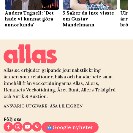
Anders Tegnell: "Det
5 Saker du inte visste
Ulrik
hade vi kunnat göra
om Gustav
ärret
annorlunda"
Mandelmann
brös
Allas.se erbjuder gripande journalistik kring
ämnen som relationer, hälsa och handarbete samt
innehåll från veckotidningarna Allas, Allers,
Hemmets Veckotidning, Året Runt, Allers Trädgård
och Antik & Auktion.
ANSVARIG UTGIVARE: ÅSA LILIEGREN
Följ oss
Google nyheter