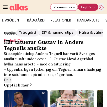
Prenumerera
Logga in
LIVSÖDEN
TRÄDGÅRD
RELATIONER
HANDARBETE
Trädgård
DIY & husmorstips
Hälsa & välmå
Populärt:
Video Start
/
Hushåll/diy
Hushåll/diy
Här tatuerar Gustav in Anders
Tegnells ansikte
Statsepidemiolog Anders Tegnell har varit Sveriges
ansikte utåt under covid-19. Gustav Lloyd Agerblad
hyllar hans arbete – med en tatuering.
– Uppenbarligen tycker jag om Tegnell, annars hade jag
inte satt honom på min arm, säger han.
Dela
Upptäck mer