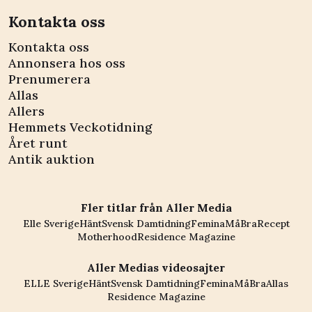
Kontakta oss
Kontakta oss
Annonsera hos oss
Prenumerera
Allas
Allers
Hemmets Veckotidning
Året runt
Antik auktion
Fler titlar från Aller Media
Elle Sverige
Hänt
Svensk Damtidning
Femina
MåBra
Recept
Motherhood
Residence Magazine
Aller Medias videosajter
ELLE Sverige
Hänt
Svensk Damtidning
Femina
MåBra
Allas
Residence Magazine