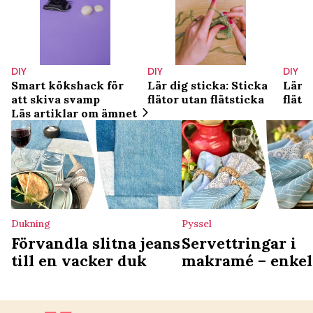
DIY
DIY
DIY
Smart kökshack för
Lär dig sticka: Sticka
Lär d
att skiva svamp
flätor utan flätsticka
fläto
Läs artiklar om ämnet
Dukning
Pyssel
Förvandla slitna jeans
Servettringar i
till en vacker duk
makramé – enkel
pyssel till dukn