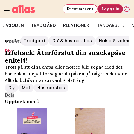
Prenumerera
Logga in
LIVSÖDEN
TRÄDGÅRD
RELATIONER
HANDARBETE
Trädgård
DIY & husmorstips
Hälsa & välmå
Populärt:
Video Start
/
Diy
Diy
Lifehack: Återförslut din snackspåse
enkelt!
Trött på att dina chips eller nötter blir sega? Med det
här enkla knepet förseglar du påsen på några sekunder.
Allt du behöver är en vanlig plattång!
Diy
Mat
Husmorstips
Dela
Upptäck mer