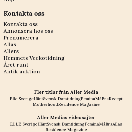
Kontakta oss
Kontakta oss
Annonsera hos oss
Prenumerera
Allas
Allers
Hemmets Veckotidning
Året runt
Antik auktion
Fler titlar från Aller Media
Elle Sverige
Hänt
Svensk Damtidning
Femina
MåBra
Recept
Motherhood
Residence Magazine
Aller Medias videosajter
ELLE Sverige
Hänt
Svensk Damtidning
Femina
MåBra
Allas
Residence Magazine