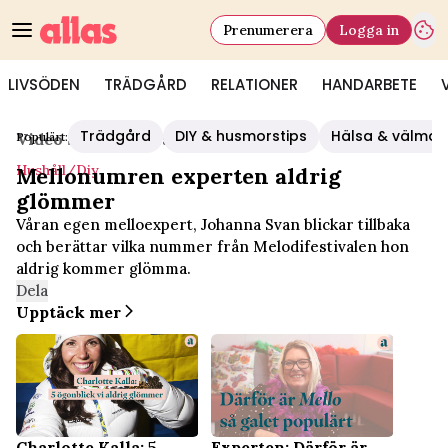
Prenumerera
Logga in
LIVSÖDEN
TRÄDGÅRD
RELATIONER
HANDARBETE
Trädgård
DIY & husmorstips
Hälsa & välmå
Populärt:
Video Start
/
Hushåll/diy
Hushåll/diy
Mellonumren experten aldrig
glömmer
Våran egen melloexpert, Johanna Svan blickar tillbaka
och berättar vilka nummer från Melodifestivalen hon
aldrig kommer glömma.
Dela
Upptäck mer
Charlotte Kalla: 5
Experten: Därför är