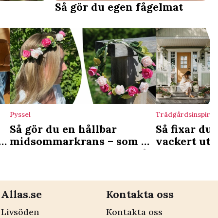
Så gör du egen fågelmat
Pyssel
Trädgårdsinspirat
Så gör du en hållbar
Så fixar du 
n
midsommarkrans – som du
vackert ute
kan använda även nästa år
trappan
Allas.se
Kontakta oss
Livsöden
Kontakta oss