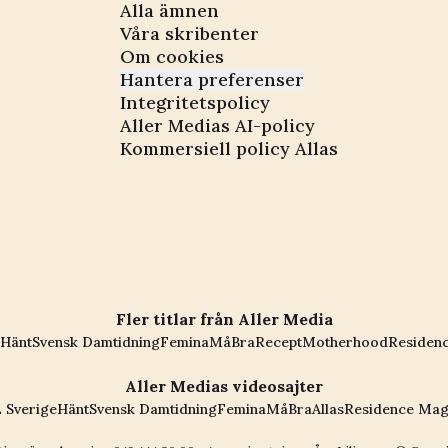
Alla ämnen
Våra skribenter
Om cookies
Hantera preferenser
Integritetspolicy
Aller Medias AI-policy
Kommersiell policy Allas
Fler titlar från Aller Media
Hänt
Svensk Damtidning
Femina
MåBra
Recept
Motherhood
Residen
Aller Medias videosajter
 Sverige
Hänt
Svensk Damtidning
Femina
MåBra
Allas
Residence Mag