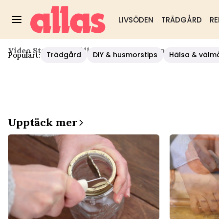
LIVSÖDEN
TRÄDGÅRD
RE
Video Start
/
Hushåll/diy
/
Så Gör Du En Egen Nätvas
Trädgård
DIY & husmorstips
Hälsa & välm
Populärt:
Upptäck mer