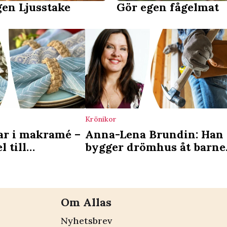
gen Ljusstake
Gör egen fågelmat
Krönikor
ar i makramé –
Anna-Lena Brundin: Han
l till
bygger drömhus åt barne
– men vad är lyckan?
Om Allas
Nyhetsbrev