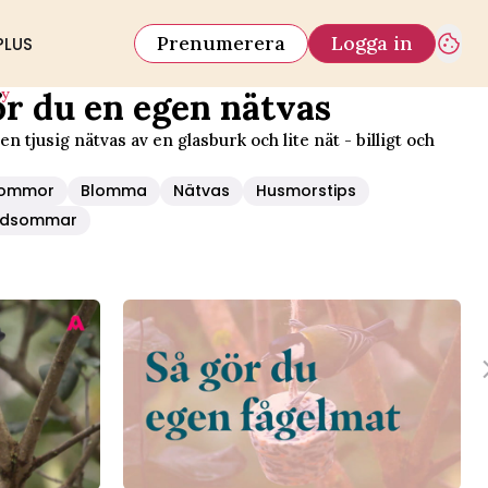
Prenumerera
Logga in
PLUS
iy
ör du en egen nätvas
n tjusig nätvas av en glasburk och lite nät - billigt och
lommor
Blomma
Nätvas
Husmorstips
rdsommar