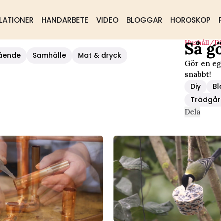
LATIONER
HANDARBETE
VIDEO
BLOGGAR
HOROSKOP
Hushåll/d
Så g
ående
Samhälle
Mat & dryck
Gör en ege
snabbt!
Diy
B
Trädgå
Dela