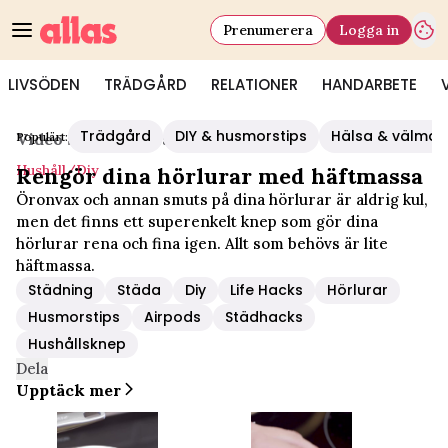
Prenumerera
Logga in
LIVSÖDEN
TRÄDGÅRD
RELATIONER
HANDARBETE
Trädgård
DIY & husmorstips
Hälsa & välmå
Populärt:
Video Start
/
Hushåll/diy
Hushåll/diy
Rengör dina hörlurar med häftmassa
Öronvax och annan smuts på dina hörlurar är aldrig kul,
men det finns ett superenkelt knep som gör dina
hörlurar rena och fina igen. Allt som behövs är lite
häftmassa.
Städning
Städa
Diy
Life Hacks
Hörlurar
Husmorstips
Airpods
Städhacks
Hushållsknep
Dela
Upptäck mer