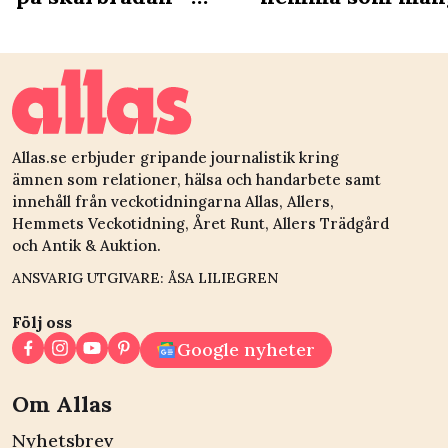
resultatet blev inte
missar – experte
alls som jag tänkt mig
tips
Allas.se erbjuder gripande journalistik kring
ämnen som relationer, hälsa och handarbete samt
innehåll från veckotidningarna Allas, Allers,
Hemmets Veckotidning, Året Runt, Allers Trädgård
och Antik & Auktion.
ANSVARIG UTGIVARE: ÅSA LILIEGREN
Följ oss
Google nyheter
Om Allas
Nyhetsbrev