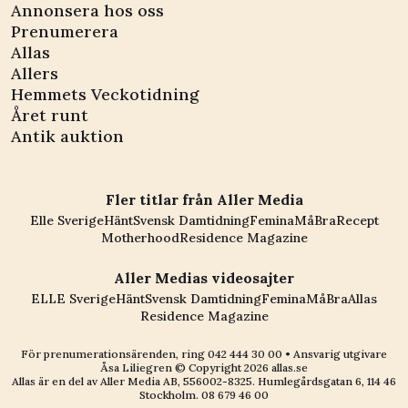
Annonsera hos oss
Prenumerera
Allas
Allers
Hemmets Veckotidning
Året runt
Antik auktion
Fler titlar från Aller Media
Elle Sverige
Hänt
Svensk Damtidning
Femina
MåBra
Recept
Motherhood
Residence Magazine
Aller Medias videosajter
ELLE Sverige
Hänt
Svensk Damtidning
Femina
MåBra
Allas
Residence Magazine
För prenumerationsärenden, ring
042 444 30 00
• Ansvarig utgivare
Åsa Liliegren © Copyright
2026
allas.se
Allas är en del av
Aller Media AB, 556002-8325
. Humlegårdsgatan 6, 114 46
Stockholm.
08 679 46 00