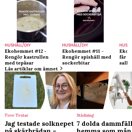
HUSHÅLL/DIY
HUSHÅLL/DIY
HUSHÅ
Ekohemmet #12 -
Ekohemmet #11 -
Ekohe
Rengör kastrullen
Rengör spishäll med
får d
med tepåsar
sockerbitar
salla
Läs artiklar om ämnet
Tove Testar
Städning
Jag testade solknepet
7 dolda dammfäl
på skärbrädan –
hemma som mån