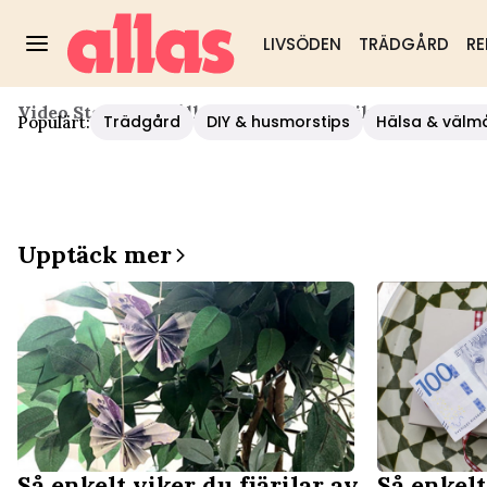
LIVSÖDEN
TRÄDGÅRD
RE
Video Start
/
Hushåll/diy
/
Så Enkelt Viker Du Granar
Trädgård
DIY & husmorstips
Hälsa & välm
Populärt:
Upptäck mer
Så enkelt viker du fjärilar av
Så enkelt