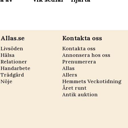
Allas.se
Kontakta oss
Livsöden
Kontakta oss
Hälsa
Annonsera hos oss
Relationer
Prenumerera
Handarbete
Allas
Trädgård
Allers
Nöje
Hemmets Veckotidning
Året runt
Antik auktion