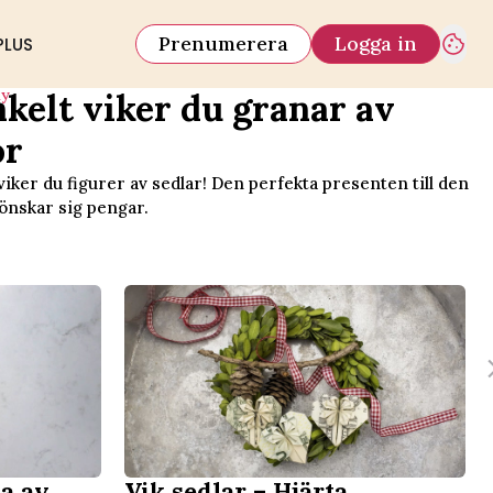
Prenumerera
Logga in
PLUS
iy
nkelt viker du granar av
or
viker du figurer av sedlar! Den perfekta presenten till den
önskar sig pengar.
ta av
Vik sedlar – Hjärta