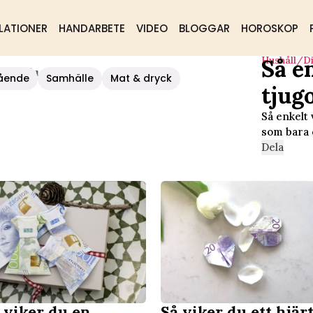
LATIONER
HANDARBETE
VIDEO
BLOGGAR
HOROSKOP
Hushåll/d
Så e
 Av Tjugor
ående
Samhälle
Mat & dryck
tjug
Så enkelt 
som bara 
Dela
 viker du en
Så viker du ett hjär