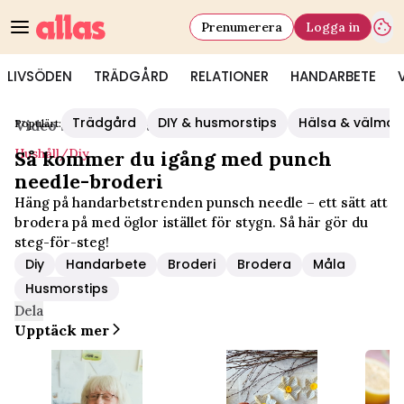
Prenumerera
Logga in
LIVSÖDEN
TRÄDGÅRD
RELATIONER
HANDARBETE
Trädgård
DIY & husmorstips
Hälsa & välmå
Populärt:
Video Start
/
Hushåll/diy
Hushåll/diy
Så kommer du igång med punch
needle-broderi
Häng på handarbetstrenden punsch needle – ett sätt att
brodera på med öglor istället för stygn. Så här gör du
steg-för-steg!
Diy
Handarbete
Broderi
Brodera
Måla
Husmorstips
Dela
Upptäck mer