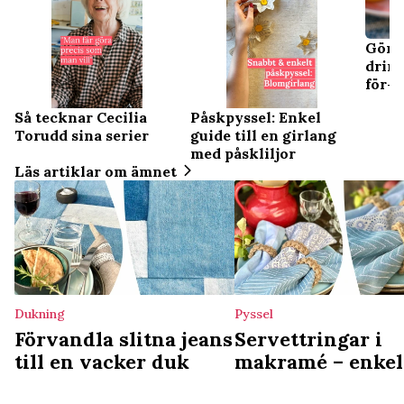
Gör 
drink
för-s
Så tecknar Cecilia
Påskpyssel: Enkel
Torudd sina serier
guide till en girlang
med påskliljor
Läs artiklar om ämnet
Dukning
Pyssel
Förvandla slitna jeans
Servettringar i
till en vacker duk
makramé – enkel
pyssel till dukn