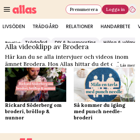
Prenumerera
Logga in
LIVSÖDEN
TRÄDGÅRD
RELATIONER
HANDARBETE
Trädgård
DIY & husmorstips
Hälsa & välmå
Populärt:
Video Start
/
Brodera
Alla videoklipp av Brodera
Här kan du se alla intervjuer och videos inom
ämnet Brodera. Hos Allas hittar du det och
... Läs mer
mycket mer.
Rickard Söderberg om
Så kommer du igång
broderi, bröllop &
med punch needle-
nunnor
broderi