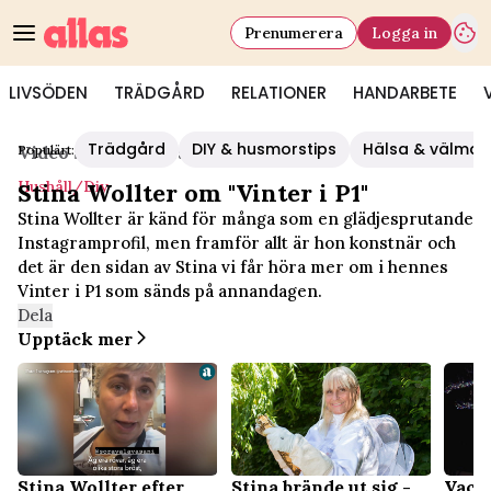
Prenumerera
Logga in
LIVSÖDEN
TRÄDGÅRD
RELATIONER
HANDARBETE
Trädgård
DIY & husmorstips
Hälsa & välmå
Populärt:
Video Start
/
Hushåll/diy
Hushåll/diy
Stina Wollter om "Vinter i P1"
Stina Wollter är känd för många som en glädjesprutande
Instagramprofil, men framför allt är hon konstnär och
det är den sidan av Stina vi får höra mer om i hennes
Vinter i P1 som sänds på annandagen.
Dela
Upptäck mer
Stina Wollter efter
Stina brände ut sig -
Vack