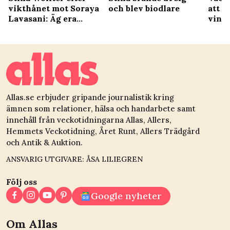
vikthånet mot Soraya
och blev biodlare
att i
Lavasani: Äg era
vinte
rövar!
Allas.se erbjuder gripande journalistik kring
ämnen som relationer, hälsa och handarbete samt
innehåll från veckotidningarna Allas, Allers,
Hemmets Veckotidning, Året Runt, Allers Trädgård
och Antik & Auktion.
ANSVARIG UTGIVARE: ÅSA LILIEGREN
Följ oss
Google nyheter
Om Allas