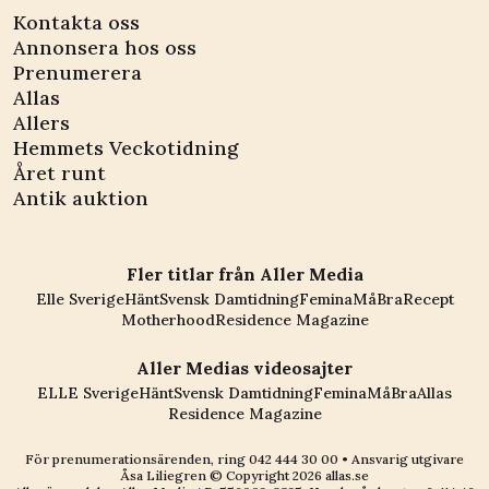
Kontakta oss
Annonsera hos oss
Prenumerera
Allas
Allers
Hemmets Veckotidning
Året runt
Antik auktion
Fler titlar från Aller Media
Elle Sverige
Hänt
Svensk Damtidning
Femina
MåBra
Recept
Motherhood
Residence Magazine
Aller Medias videosajter
ELLE Sverige
Hänt
Svensk Damtidning
Femina
MåBra
Allas
Residence Magazine
För prenumerationsärenden, ring
042 444 30 00
• Ansvarig utgivare
Åsa Liliegren © Copyright
2026
allas.se