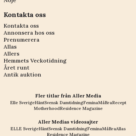
Nöje
Kontakta oss
Kontakta oss
Annonsera hos oss
Prenumerera
Allas
Allers
Hemmets Veckotidning
Året runt
Antik auktion
Fler titlar från Aller Media
Elle Sverige
Hänt
Svensk Damtidning
Femina
MåBra
Recept
Motherhood
Residence Magazine
Aller Medias videosajter
ELLE Sverige
Hänt
Svensk Damtidning
Femina
MåBra
Allas
Residence Magazine