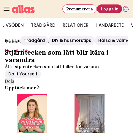
Prenumerera
Logga in
LIVSÖDEN
TRÄDGÅRD
RELATIONER
HANDARBETE
Trädgård
DIY & husmorstips
Hälsa & välmå
Populärt:
Video Start
/
Hushåll/diy
Hushåll/diy
Stjärntecken som lätt blir kära i
varandra
Åtta stjärntecken som lätt faller för varann.
Do It Yourself
Dela
Upptäck mer