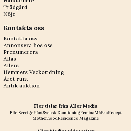
Handarbete
Trädgård
Nöje
Kontakta oss
Kontakta oss
Annonsera hos oss
Prenumerera
Allas
Allers
Hemmets Veckotidning
Året runt
Antik auktion
Fler titlar från Aller Media
Elle Sverige
Hänt
Svensk Damtidning
Femina
MåBra
Recept
Motherhood
Residence Magazine