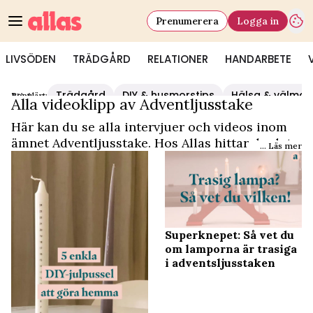
Prenumerera
Logga in
LIVSÖDEN
TRÄDGÅRD
RELATIONER
HANDARBETE
Trädgård
DIY & husmorstips
Hälsa & välmå
Populärt:
Video Start
/
Adventljusstake
Alla videoklipp av Adventljusstake
Här kan du se alla intervjuer och videos inom
ämnet Adventljusstake. Hos Allas hittar du det
... Läs mer
och mycket mer.
Superknepet: Så vet du
om lamporna är trasiga
i adventsljusstaken