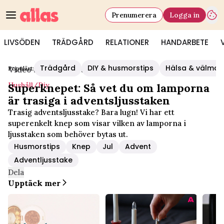
Prenumerera
Logga in
LIVSÖDEN
TRÄDGÅRD
RELATIONER
HANDARBETE
Trädgård
DIY & husmorstips
Hälsa & välmå
Populärt:
Video Start
/
Hushåll/diy
Hushåll/diy
Superknepet: Så vet du om lamporna
är trasiga i adventsljusstaken
Trasig adventsljusstake? Bara lugn! Vi har ett
superenkelt knep som visar vilken av lamporna i
ljusstaken som behöver bytas ut.
Husmorstips
Knep
Jul
Advent
Adventljusstake
Dela
Upptäck mer