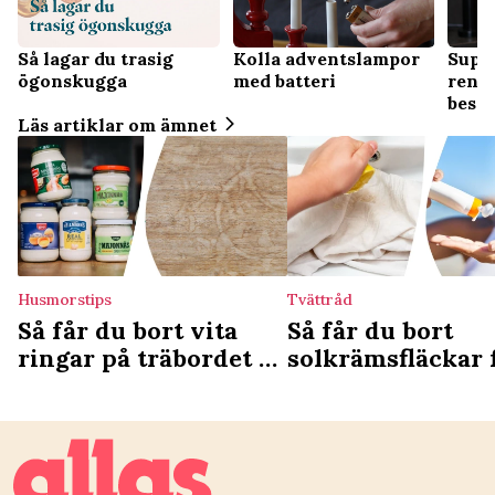
Supe
Så lagar du trasig
Kolla adventslampor
rengö
ögonskugga
med batteri
besti
Läs artiklar om ämnet
Husmorstips
Tvättråd
Så får du bort vita
Så får du bort
ringar på träbordet –
solkrämsfläckar 
majonnäsknepet har
kläderna – 4 enk
setts av
knep
hundratusentals