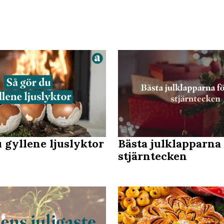
u gyllene ljuslyktor
Bästa julklapparna 
stjärntecken