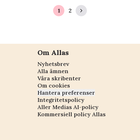
 höjer smaken
Janssons frestelse”
1
2
Om Allas
Nyhetsbrev
Alla ämnen
Våra skribenter
Om cookies
Hantera preferenser
Integritetspolicy
Aller Medias AI-policy
Kommersiell policy Allas