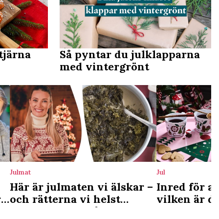
tjärna
Så pyntar du julklapparna
med vintergrönt
Julmat
Jul
Här är julmaten vi älskar –
Inred för ad
r
och rätterna vi helst
vilken är d
skippar: ”Blev så äcklad”