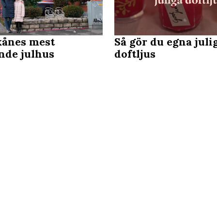
kånes mest
Så gör du egna juli
ande julhus
doftljus