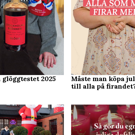
 glöggtestet 2025
Måste man köpa ju
till alla på firandet