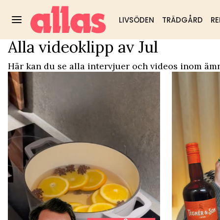
LIVSÖDEN
TRÄDGÅRD
RE
Alla videoklipp av Jul
Video Start
/
Jul
Trädgård
DIY & husmorstips
Hälsa & välm
Populärt:
Här kan du se alla intervjuer och videos inom ämn