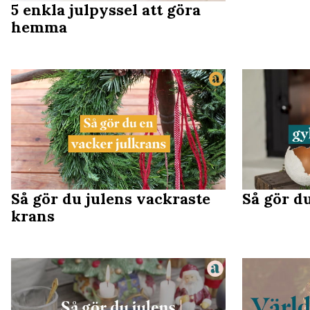
5 enkla julpyssel att göra
hemma
Så gör du julens vackraste
Så gör d
krans