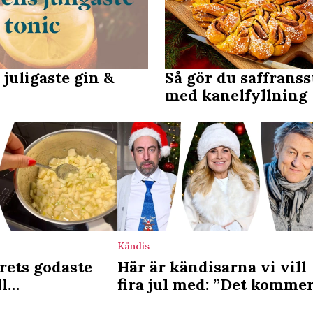
 juligaste gin &
Så gör du saffranss
med kanelfyllning
Kändis
rets godaste
Här är kändisarna vi vill
ll
fira jul med: ”Det komme
t – enkla
flyga prinskorvar och