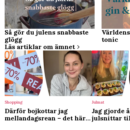
Så gör du julens snabbaste
Världens
glögg
tonic
Läs artiklar om ämnet
Shopping
Julmat
Därför bojkottar jag
Jag gjorde å
mellandagsrean – det här
julsnittar ti
gör jag istället
adventsmyse