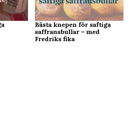
ga
Bästa knepen för saftiga
saffransbullar – med
Fredriks fika