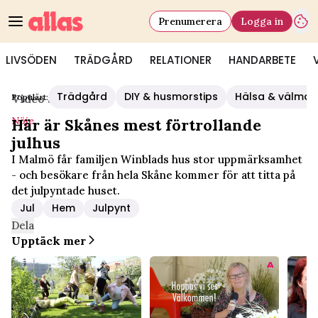
Prenumerera
Logga in
LIVSÖDEN
TRÄDGÅRD
RELATIONER
HANDARBETE
Trädgård
DIY & husmorstips
Hälsa & välmå
Populärt:
Video Start
/
Nöje
Nöje
Här är Skånes mest förtrollande
julhus
I Malmö får familjen Winblads hus stor uppmärksamhet
- och besökare från hela Skåne kommer för att titta på
det julpyntade huset.
Jul
Hem
Julpynt
Dela
Upptäck mer