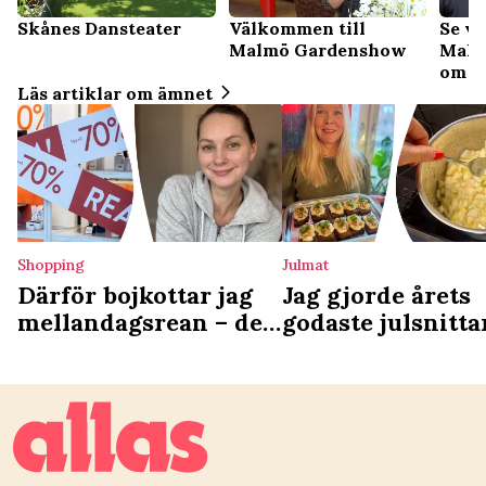
Se va
Skånes Dansteater
Välkommen till
Malm
Malmö Gardenshow
om b
Läs artiklar om ämnet
Shopping
Julmat
Därför bojkottar jag
Jag gjorde årets
mellandagsrean – det
godaste julsnittar
här gör jag istället
adventsmyset – 
knepet som höje
smaken