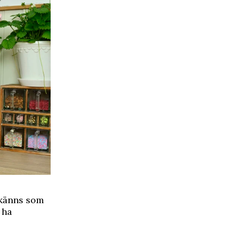
 känns som
 ha