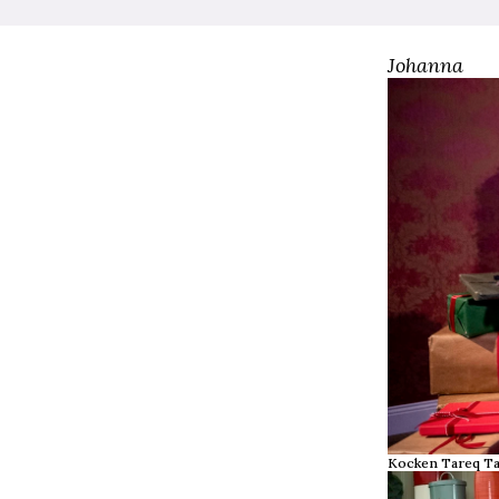
Johanna
Kocken Tareq Tayl