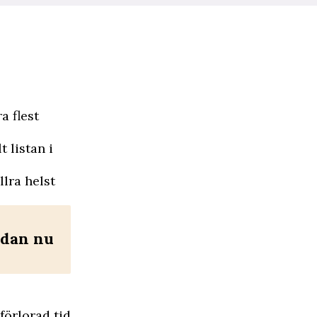
a flest
 listan i
llra helst
edan nu
förlorad tid