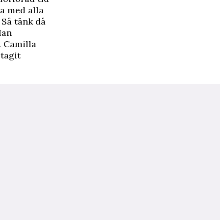
ta med alla
 Så tänk då
Han
. Camilla
tagit