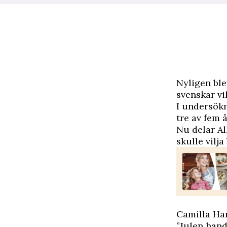
N
yligen ble
svenskar vil
I undersökn
tre av fem 
Nu delar Al
skulle vilja
Camilla Ha
”Julen hand