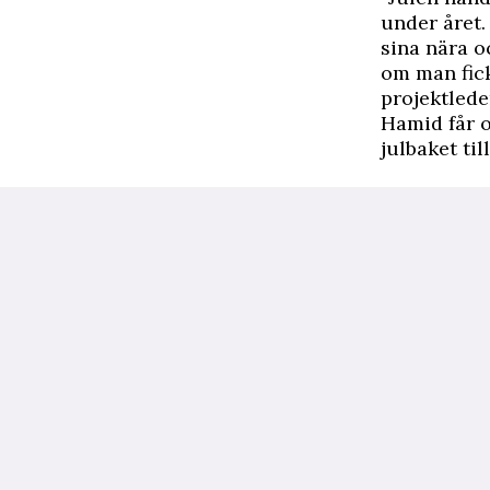
under året.
sina nära o
om man fick
projektlede
Hamid får o
julbaket til