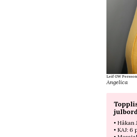
Leif GW Persson
Angelica
Topplis
julbor
• Håkan 
• KAJ: 6
• Messia