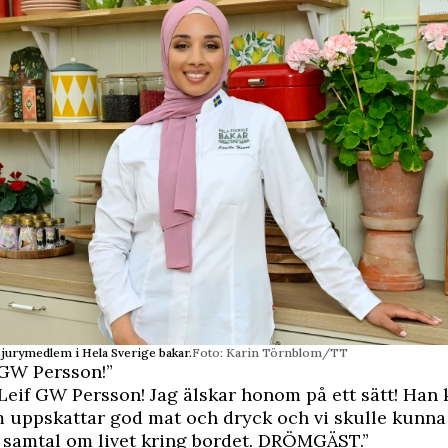
 jurymedlem i Hela Sverige bakar.
Foto: Karin Törnblom/TT
f GW Persson!”
 Leif GW Persson! Jag älskar honom på ett sätt! Han
m uppskattar god mat och dryck och vi skulle kunna
 samtal om livet kring bordet. DRÖMGÄST.”