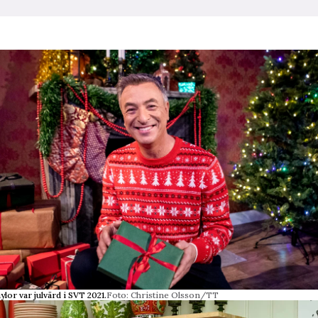
or var julvärd i SVT 2021.
Foto: Christine Olsson/TT