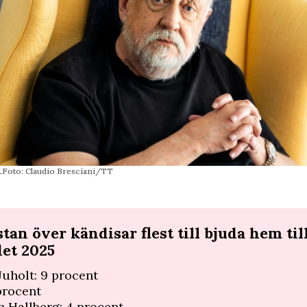
.
Foto: Claudio Bresciani/TT
tan över kändisar flest till bjuda hem til
det 2025
Juholt: 9 procent
 procent
h Hallberg: 4 procent