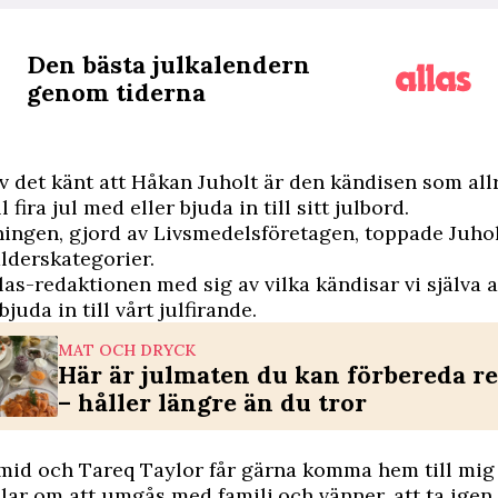
Den bästa julkalendern
genom tiderna
v det känt att Håkan Juholt är den kändisen som allr
l fira jul med eller bjuda in till sitt julbord.
ingen, gjord av Livsmedelsföretagen, toppade Juholt
ålderskategorier.
las-redaktionen med sig av vilka kändisar vi själva a
 bjuda in till vårt julfirande.
MAT OCH DRYCK
Här är julmaten du kan förbereda r
– håller längre än du tror
mid och Tareq Taylor får gärna komma hem till mig
lar om att umgås med familj och vänner, att ta igen 