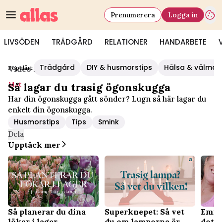
Prenumerera
Logga in
LIVSÖDEN
TRÄDGÅRD
RELATIONER
HANDARBETE
Trädgård
DIY & husmorstips
Hälsa & välmå
Populärt:
Video Start
/
Mat
Mat
Så lagar du trasig ögonskugga
Har din ögonskugga gått sönder? Lugn så här lagar du
enkelt din ögonskugga.
Husmorstips
Tips
Smink
Dela
Upptäck mer
Så planerar du dina
Superknepet: Så vet
Emma
lökar i lager
du om lamporna är
dott