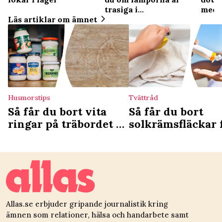
trasiga i
meda
Läs artiklar om ämnet
adventsljusstaken
Husmorstips
Tvättråd
Så får du bort vita
Så får du bort
ringar på träbordet –
solkrämsfläckar 
majonnäsknepet har
kläderna – 4 enk
setts av
knep
hundratusentals
Allas.se erbjuder gripande journalistik kring
ämnen som relationer, hälsa och handarbete samt