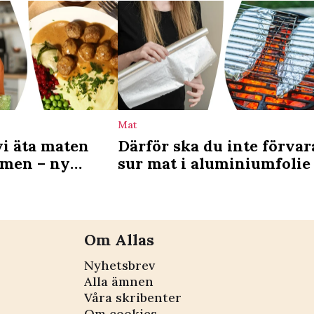
Mat
vi äta maten
Därför ska du inte förvar
omen – ny
sur mat i aluminiumfolie
arar
Om Allas
Nyhetsbrev
Alla ämnen
Våra skribenter
Om cookies