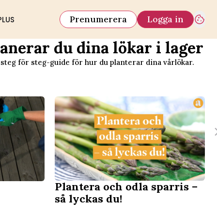
Prenumerera
Logga in
PLUS
lanerar du dina lökar i lager
steg för steg-guide för hur du planterar dina vårlökar.
Plantera och odla sparris –
så lyckas du!