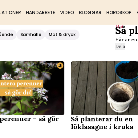
LATIONER
HANDARBETE
VIDEO
BLOGGAR
HOROSKOP
Mat
Så p
ående
Samhälle
Mat & dryck
Här är en 
Dela
 perenner – så gör
Så planterar du en
löklasagne i kruka