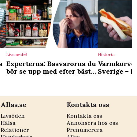
Livsmedel
Historia
a
Experterna: Basvarorna du
Varmkorvens
bör se upp med efter bäst
Sverige – k
före-datum
korvkioske
kvar idag
Allas.se
Kontakta oss
Livsöden
Kontakta oss
Hälsa
Annonsera hos oss
Relationer
Prenumerera
Handarbete
Allas