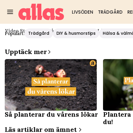
LIVSÖDEN
TRÄDGÅRD
RE
Video Start
/
Mat
/
Så Planerar Du Dina Lökar I Lager
Trädgård
DIY & husmorstips
Hälsa & välm
Populärt:
Upptäck mer
Så planterar du vårens lökar
Plantera
du!
Läs artiklar om ämnet