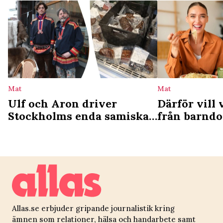
Mat
Mat
Ulf och Aron driver
Därför vill 
Stockholms enda samiska
från barnd
deli: ”Vi ser det som en
studie förkl
kulturgärning”
Allas.se erbjuder gripande journalistik kring
ämnen som relationer, hälsa och handarbete samt