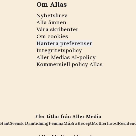
Om Allas
Nyhetsbrev
Alla ämnen
Våra skribenter
Om cookies
Hantera preferenser
Integritetspolicy
Aller Medias AI-policy
Kommersiell policy Allas
Fler titlar från Aller Media
Hänt
Svensk Damtidning
Femina
MåBra
Recept
Motherhood
Residen