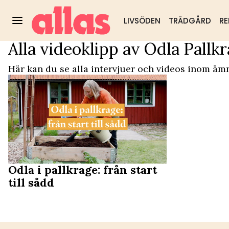
LIVSÖDEN
TRÄDGÅRD
RE
Alla videoklipp av Odla Pallk
Video Start
/
Odla Pallkrage
Trädgård
DIY & husmorstips
Hälsa & välm
Populärt:
Här kan du se alla intervjuer och videos inom ämn
Odla i pallkrage: från start
till sådd