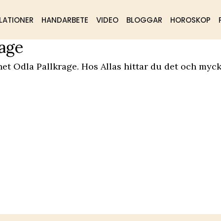
LATIONER
HANDARBETE
VIDEO
BLOGGAR
HOROSKOP
rage
ående
Samhälle
Mat & dryck
et Odla Pallkrage. Hos Allas hittar du det och myck