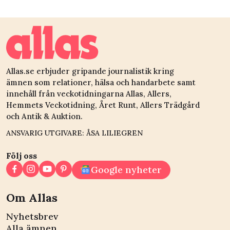
steg för steg
drömträdgården 
och Christians k
”Det luktar skit
ibland”
Allas.se erbjuder gripande journalistik kring
ämnen som relationer, hälsa och handarbete samt
innehåll från veckotidningarna Allas, Allers,
Hemmets Veckotidning, Året Runt, Allers Trädgård
och Antik & Auktion.
ANSVARIG UTGIVARE: ÅSA LILIEGREN
Följ oss
Google nyheter
Om Allas
Nyhetsbrev
Alla ämnen