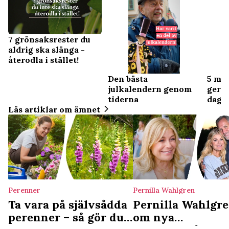
7 grönsaksrester du
aldrig ska slänga -
återodla i stället!
Den bästa
5 mo
julkalendern genom
ger e
tiderna
dage
Läs artiklar om ämnet
Perenner
Pernilla Wahlgren
Ta vara på självsådda
Pernilla Wahlgr
perenner – så gör du
om nya