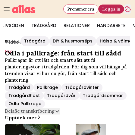
Prenumerera
Logga in
LIVSÖDEN
TRÄDGÅRD
RELATIONER
HANDARBETE
Trädgård
DIY & husmorstips
Hälsa & välmå
Populärt:
Video Start
/
Mat
Mat
Odla i pallkrage: från start till sådd
Pallkragar är ett lätt och smart sätt att få
planteringsytor i trädgården. För dig som vill hänga på
trenden visar vi hur du gör, från start till sådd och
plantering.
Trädgård
Pallkrage
Trädgårdvinter
Trädgårdhöst
Trädgårdvår
Trädgårdsommar
Odla Pallkrage
Dela
Se transkribering
Upptäck mer