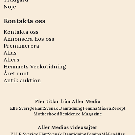
Nöje
Kontakta oss
Kontakta oss
Annonsera hos oss
Prenumerera
Allas
Allers
Hemmets Veckotidning
Året runt
Antik auktion
Fler titlar från Aller Media
Elle Sverige
Hänt
Svensk Damtidning
Femina
MåBra
Recept
Motherhood
Residence Magazine
Aller Medias videosajter
ELLE Sverige
Hänt
Svensk Damtidning
Femina
MåBra
Allas