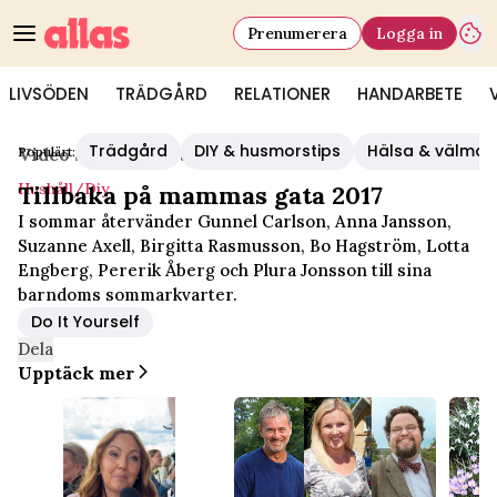
Prenumerera
Logga in
LIVSÖDEN
TRÄDGÅRD
RELATIONER
HANDARBETE
Trädgård
DIY & husmorstips
Hälsa & välmå
Populärt:
Video Start
/
Hushåll/diy
Hushåll/diy
Tillbaka på mammas gata 2017
I sommar återvänder Gunnel Carlson, Anna Jansson,
Suzanne Axell, Birgitta Rasmusson, Bo Hagström, Lotta
Engberg, Pererik Åberg och Plura Jonsson till sina
barndoms sommarkvarter.
Do It Yourself
Dela
Upptäck mer