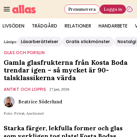
Prenumerera
Logga in
LIVSÖDEN
TRÄDGÅRD
RELATIONER
HANDARBETE
Läsarberättelser
Gratis stickmönster
Nostalgi
Lästips:
GLAS OCH PORSLIN
Gamla glasfrukterna från Kosta Boda
trendar igen – så mycket är 90-
talsklassikerna värda
ANTIKT OCH LOPPIS
27 jan, 2026
Beatrice Söderlund
Foto: Privat, Auctionet
Starka färger, lekfulla former och glas
som verkligen tog plats! Kosta Bodas