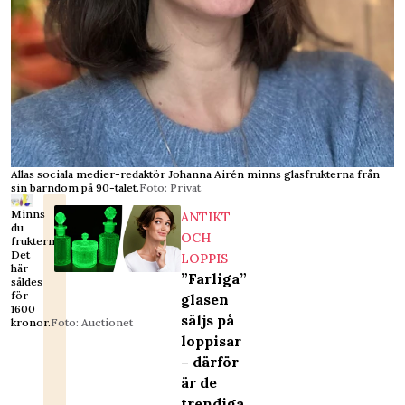
Allas sociala medier-redaktör Johanna Airén minns glasfrukterna från
sin barndom på 90-talet.
Foto: Privat
Minns
ANTIKT
du
OCH
frukterna?
Det
LOPPIS
här
”Farliga”
såldes
för
glasen
1600
säljs på
kronor.
Foto: Auctionet
loppisar
– därför
är de
trendiga