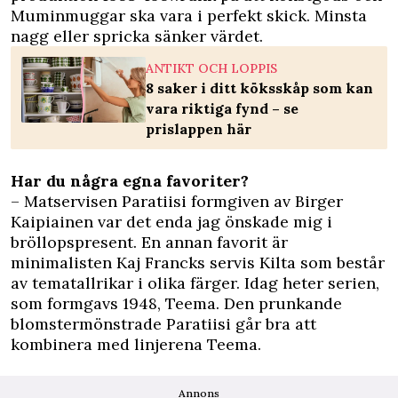
Muminmuggar ska vara i perfekt skick. Minsta
nagg eller spricka sänker värdet.
ANTIKT OCH LOPPIS
8 saker i ditt köksskåp som kan
vara riktiga fynd – se
prislappen här
Har du några egna favoriter?
– Matservisen Paratiisi formgiven av Birger
Kaipiainen var det enda jag önskade mig i
bröllopspresent. En annan favorit är
minimalisten Kaj Francks servis Kilta som består
av tematallrikar i olika färger. Idag heter serien,
som formgavs 1948, Teema. Den prunkande
blomstermönstrade Paratiisi går bra att
kombinera med linjerena Teema.
Annons