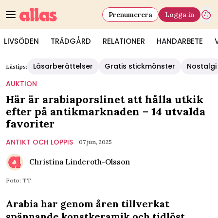
Prenumerera
Logga in
LIVSÖDEN
TRÄDGÅRD
RELATIONER
HANDARBETE
Läsarberättelser
Gratis stickmönster
Nostalgi
Lästips:
AUKTION
Här är arabiaporslinet att hålla utkik
efter på antikmarknaden – 14 utvalda
favoriter
ANTIKT OCH LOPPIS
07 jun, 2025
Christina Linderoth-Olsson
Foto: TT
Arabia har genom åren tillverkat
spännande konstkeramik och tidlöst