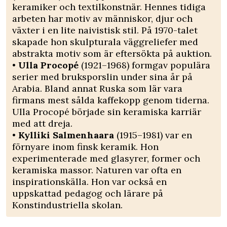
keramiker och textilkonstnär. Hennes tidiga
arbeten har motiv av människor, djur och
växter i en lite naivistisk stil. På 1970-talet
skapade hon skulpturala väggreliefer med
abstrakta motiv som är eftersökta på auktion.
•
Ulla Procopé
(1921–1968) formgav populära
serier med bruksporslin under sina år på
Arabia. Bland annat Ruska som lär vara
firmans mest sålda kaffekopp genom tiderna.
Ulla Procopé började sin keramiska karriär
med att dreja.
•
Kylliki Salmenhaara
(1915–1981) var en
förnyare inom finsk keramik. Hon
experimenterade med glasyrer, former och
keramiska massor. Naturen var ofta en
inspirationskälla. Hon var också en
uppskattad pedagog och lärare på
Konstindustriella skolan.