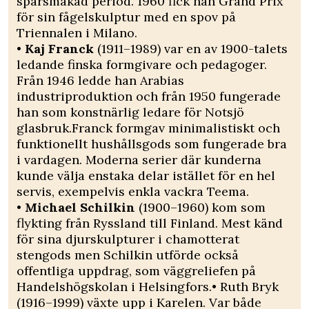
sparsmakad period. 1960 fick han Grand Prix
för sin fågelskulptur med en spov på
Triennalen i Milano.
•
Kaj Franck
(1911–1989) var en av 1900-talets
ledande finska formgivare och pedagoger.
Från 1946 ledde han Arabias
industriproduktion och från 1950 fungerade
han som konstnärlig ledare för Notsjö
glasbruk.Franck formgav minimalistiskt och
funktionellt hushållsgods som fungerade bra
i vardagen. Moderna serier där kunderna
kunde välja enstaka delar istället för en hel
servis, exempelvis enkla vackra Teema.
•
Michael Schilkin
(1900–1960) kom som
flykting från Ryssland till Finland. Mest känd
för sina djurskulpturer i chamotterat
stengods men Schilkin utförde också
offentliga uppdrag, som väggreliefen på
Handelshögskolan i Helsingfors.• Ruth Bryk
(1916–1999) växte upp i Karelen. Var både