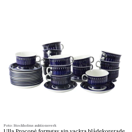
Foto: Stockholms auktionsverk
Ulla Procopé formgav sin vackra blådekorerade