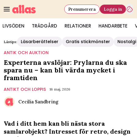
Prenumerera
Logga in
LIVSÖDEN
TRÄDGÅRD
RELATIONER
HANDARBETE
Läsarberättelser
Gratis stickmönster
Nostalgi
Lästips:
ANTIK OCH AUKTION
Experterna avslöjar: Prylarna du ska
spara nu – kan bli värda mycket i
framtiden
ANTIKT OCH LOPPIS
16 maj, 2026
Cecilia Sandbring
Vad i ditt hem kan bli nästa stora
samlarobjekt? Intresset för retro, design