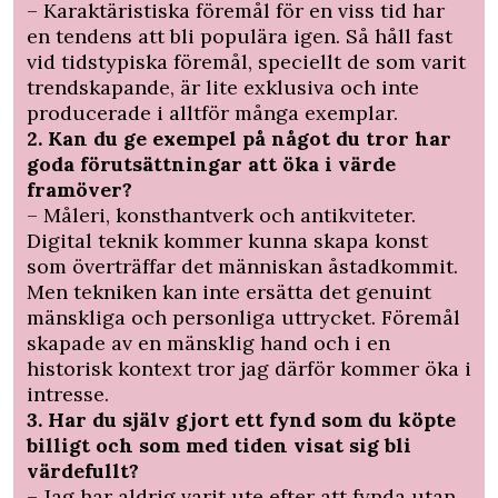
– Karaktäristiska föremål för en viss tid har
en tendens att bli populära igen. Så håll fast
vid tidstypiska föremål, speciellt de som varit
trendskapande, är lite exklusiva och inte
producerade i alltför många exemplar.
2. Kan du ge exempel på ­något du tror har
goda förutsättningar att öka i värde
framöver?
– Måleri, konsthantverk och antikviteter.
Digital teknik kommer kunna skapa konst
som överträffar det människan åstadkommit.
Men tekniken kan inte ersätta det genuint
mänskliga och personliga uttrycket. Föremål
skapade av en mänsklig hand och i en
historisk kontext tror jag därför kommer öka i
intresse.
3. Har du själv gjort ett fynd som du köpte
billigt och som med tiden visat sig bli
värdefullt?
– Jag har aldrig varit ute efter att fynda utan