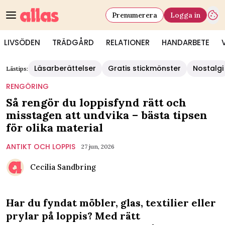
Prenumerera
Logga in
LIVSÖDEN
TRÄDGÅRD
RELATIONER
HANDARBETE
Läsarberättelser
Gratis stickmönster
Nostalgi
Lästips:
RENGÖRING
Så rengör du loppisfynd rätt och
misstagen att undvika – bästa tipsen
för olika material
ANTIKT OCH LOPPIS
27 jun, 2026
Cecilia Sandbring
Har du fyndat möbler, glas, textilier eller
prylar på loppis? Med rätt