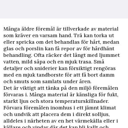
Många äldre föremål är tillverkade av material
som kräver en varsam hand. Trä kan torka ut
eller spricka om det behandlas för hårt, medan
glas och porslin kan få repor av för hårdhänt
behandling. Ofta räcker det långt med ljummet
vatten, mild såpa och en mjuk trasa. Små
detaljer och sniderier kan försiktigt rengöras
med en mjuk tandborste för att få bort damm
och smuts som samlats under åren.
Det är viktigt att tänka på den miljö föremålen
förvaras i. Många material är känsliga för fukt,
starkt ljus och stora temperaturskillnader.
Förvara föremålen inomhus i ett jämnt klimat
och undvik att placera dem i direkt solljus,
alldeles i närheten av en het värmekälla eller i
källare och vindar där det kan bli kallt och