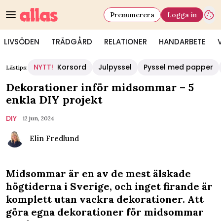
Prenumerera
Logga in
LIVSÖDEN
TRÄDGÅRD
RELATIONER
HANDARBETE
NYTT!
Korsord
Julpyssel
Pyssel med papper
Lästips:
Dekorationer inför midsommar – 5
enkla DIY projekt
DIY
12 jun, 2024
Elin Fredlund
Midsommar är en av de mest älskade
högtiderna i Sverige, och inget firande är
komplett utan vackra dekorationer. Att
göra egna dekorationer för midsommar