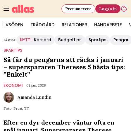
Prenumerera
Logga in
LIVSÖDEN
TRÄDGÅRD
RELATIONER
HANDARBETE
NYTT!
Korsord
Budgettips
Spartips
Pengar
Lästips:
SPARTIPS
Så får du pengarna att räcka i januari
– superspararen Thereses 5 bästa tips:
”Enkelt”
EKONOMI
02 jan, 2026
Amanda Lundin
Foto: Prvat, TT
Efter en dyr december väntar ofta en
snål januari. Superspararen Therese