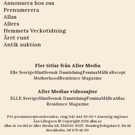
Annonsera hos oss
Prenumerera
Allas
Allers
Hemmets Veckotidning
Året runt
Antik auktion
Fler titlar från Aller Media
Elle Sverige
Hänt
Svensk Damtidning
Femina
MåBra
Recept
Motherhood
Residence Magazine
Aller Medias videosajter
ELLE Sverige
Hänt
Svensk Damtidning
Femina
MåBra
Allas
Residence Magazine
För prenumerationsärenden, ring
042 444 30 00
• Ansvarig utgivare
Åsa Liliegren © Copyright
2026
allas.se
Allas är en del av
Aller Media AB, 556002-8325
. Humlegårdsgatan 6, 114 46
Stockholm.
08 679 46 00