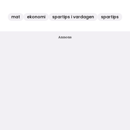
mat
ekonomi
spartips i vardagen
spartips
Annons