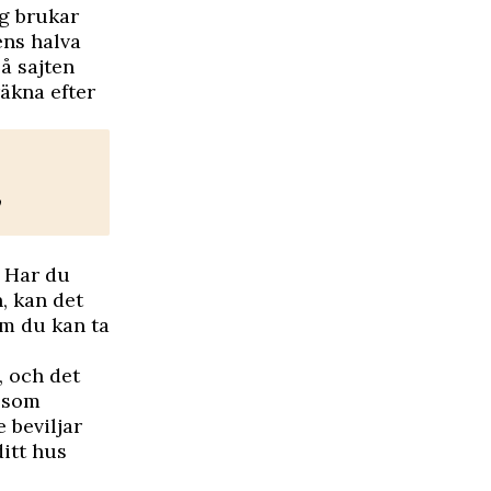
ag brukar
ens halva
å sajten
äkna efter
”
. Har du
, kan det
om du kan ta
, och det
a som
 beviljar
ditt hus