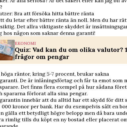
er. Är alla seriösa? Är det säkert eller kan jag bli 
?
tzer: Bra att försöka hitta bättre ränta
att du letar efter bättre ränta än noll. Men du har rät
rsiktig. Det allra viktigaste skyddet är insättningsga
g hos någon som saknar denna garanti!
EKONOMI
Quiz: Vad kan du om olika valutor? 
frågor om pengar
höga räntor, kring 5-7 procent, brukar sakna
garanti. De är inlåningsförtag och får ta emot som 
sparare. Det finns flera exempel på hur sådana föret
 spararna förlorat alla sina pengar.
garantin innebär att du alltid har ett skydd för ditt 
0 000 kronor per bank. Har du exempelvis sålt en bo
n gälla ett betydligt högre belopp men då bara unde
a rimlig tills du köpt en ny bostad eller placerat 
sparande.