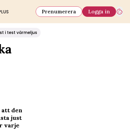
Prenumerera
Logga in
PLUS
st i test värmeljus
ka
 att den
sta just
r varje