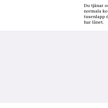
Du tjänar o
normala kom
tusenlapp d
har lånet.