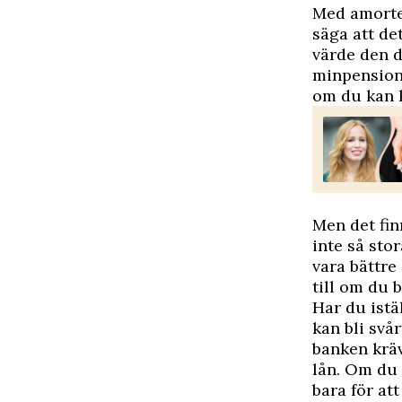
Med amorter
säga att de
värde den d
minpension.
om du kan 
Men det fin
inte så sto
vara bättre
till om du 
Har du istä
kan bli svå
banken kräv
lån. Om du i
bara för att