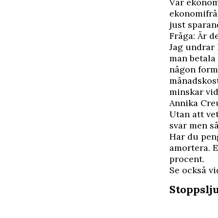
Vår ekono
ekonomifråg
just sparan
Fråga: Är d
Jag undrar 
man betala 
någon form 
månadskostn
minskar vi
Annika Creu
U
tan att ve
svar men så
Har du peng
amortera. E
procent.
Se också v
Stoppslj