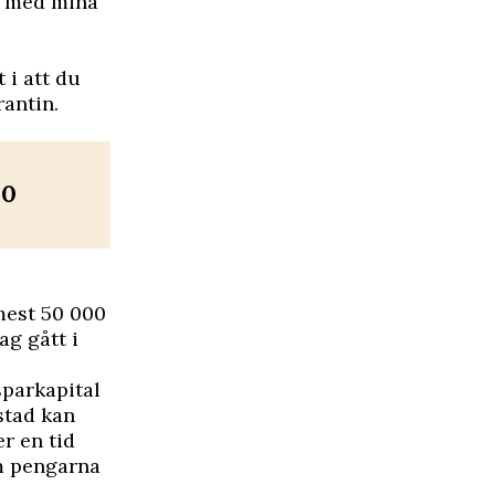
av med mina
t i att du
rantin.
10
mest 50 000
ag gått i
sparkapital
stad kan
r en tid
om pengarna