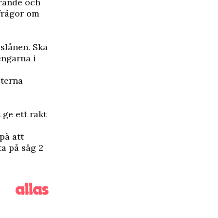
arande och
 frågor om
uslånen. Ska
engarna i
sterna
 ge ett rakt
på att
ta på säg 2