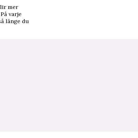
lir mer
På varje
så länge du