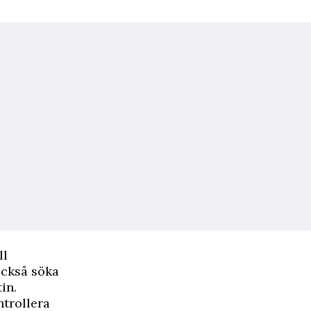
ll
också söka
in.
ntrollera