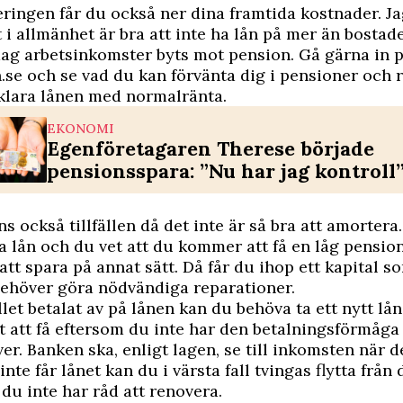
ingen får du också ner dina framtida kostnader. J
t i allmänhet är bra att inte ha lån på mer än bostad
ag arbetsinkomster byts mot pension. Gå gärna in p
se och se vad du kan förvänta dig i pensioner och r
klara lånen med normalränta.
EKONOMI
Egenföretagaren Therese började
pensionsspara: ”Nu har jag kontroll
ns också tillfällen då det inte är så bra att amortera
ra lån och du vet att du kommer att få en låg pension
 att spara på annat sätt. Då får du ihop ett kapital s
behöver göra nödvändiga reparationer.
llet betalat av på lånen kan du behöva ta ett nytt lån
rt att få eftersom du inte har den betalningsförmåg
er. Banken ska, enligt lagen, se till inkomsten när de
nte får lånet kan du i värsta fall tvingas flytta från 
 du inte har råd att renovera.