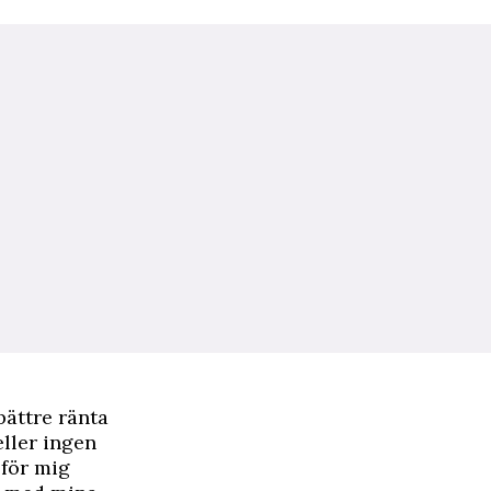
bättre ränta
eller ingen
 för mig