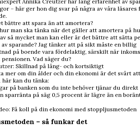
miexpert
Annika Creutzer
har lång erfarenhet av sp
or – här ger hon dig svar på några av våra läsares
de.
et bättre att spara än att amortera?
hur man ska tänka när det gäller att amortera på h
av så mycket man kan eller är det bättre att sätta p
av sparande? Jag tänker att på sikt måste en billig
ad på boende vara fördelaktig, särskilt när inkom
d pensionen. Vad säger du?
tzer: Skillnad på lång- och kortsiktigt
ta mer om din ålder och din ekonomi är det svårt att
 här kan du tänka:
ar på banken som du inte behöver tjänar du direkt 
n sparränta på säg 0,5 procent är lägre än en borän
ideo: Få koll på din ekonomi med stoppljusmetoden
usmetoden – så funkar det