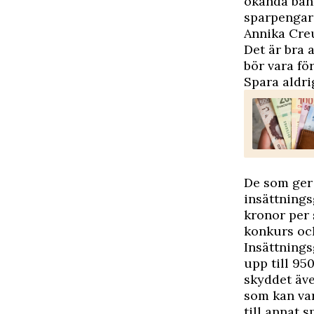
okända bank
sparpengar
Annika Creu
D
et är bra 
bör vara fö
Spara aldri
De som ger 
insättnings
kronor per 
konkurs och
Insättnings
upp till 95
skyddet äve
som kan var
till annat 