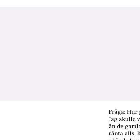
Fråga: Hur g
Jag skulle 
än de gamla
ränta alls.