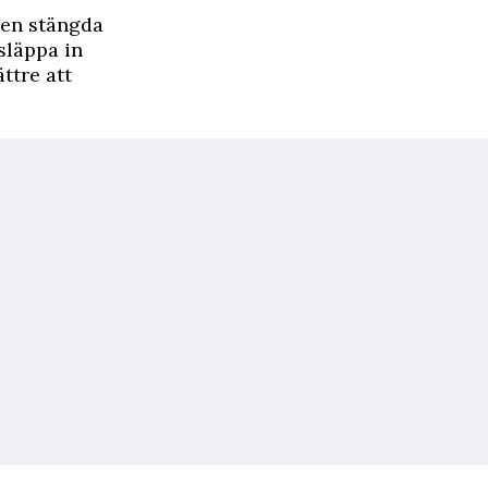
ren stängda
släppa in
ättre att