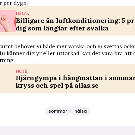
er per dygn.
HÄLSA
Billigare än luftkonditionering: 5 pr
dig som längtar efter svalka
varmt behöver vi både mer vätska och vi svettas ock
du känner dig yr eller uttorkad kan det vara bra att 
tning.
NÖJE
Hjärngympa i hängmattan i sommar 
kryss och spel på allas.se
sommar
hälsa