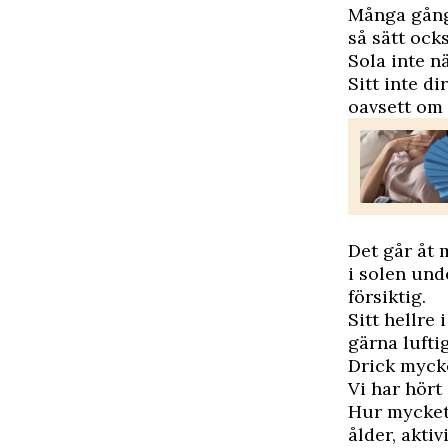
Många gånge
så sätt ock
Sola inte n
Sitt inte di
oavsett om 
Det går åt
i solen und
försiktig.
Sitt hellre
gärna lufti
Drick mycke
Vi har hört
Hur mycket 
ålder, aktiv