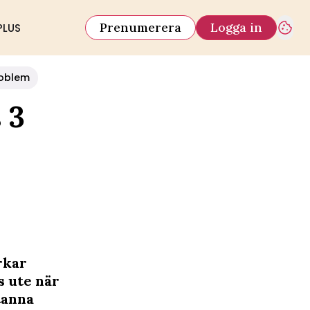
Prenumerera
Logga in
PLUS
oblem
 3
rkar
s ute när
tanna