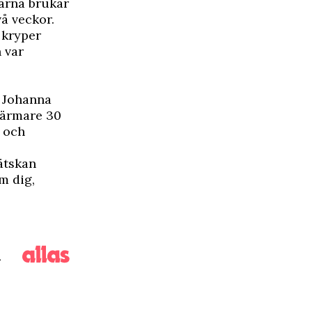
garna brukar
vå veckor.
 kryper
 var
 Johanna
 närmare 30
- och
ätskan
m dig,
n