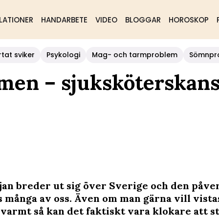
LATIONER
HANDARBETE
VIDEO
BLOGGAR
HOROSKOP
rtat sviker
Psykologi
Mag- och tarmproblem
Sömnpr
rmen – sjuksköterskans
an breder ut sig över Sverige och den påve
s många av oss. Även om man gärna vill vista
 varmt så kan det faktiskt vara klokare att s