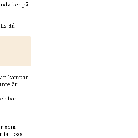
undviker på
lls då
man kämpar
inte är
och bär
er som
 få i oss