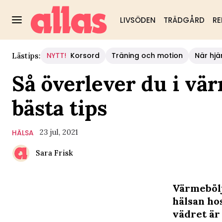
LIVSÖDEN
TRÄDGÅRD
RE
NYTT!
Korsord
Träning och motion
När hjä
Lästips:
Så överlever du i vä
bästa tips
23 jul, 2021
HÄLSA
Sara Frisk
Värmebölj
hälsan ho
vädret är