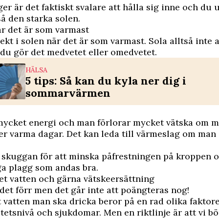
r är det faktiskt svalare att hålla sig inne och du 
så den starka solen.
är det är som varmast
rekt i solen när det är som varmast. Sola alltså inte a
du gör det medvetet eller omedvetet.
HÄLSA
5 tips: Så kan du kyla ner dig i
sommarvärmen
 mycket energi och man förlorar mycket vätska om 
er varma dagar. Det kan leda till värmeslag om man 
 i skuggan för att minska påfrestningen på kroppen 
ga plagg som andas bra.
t vatten och gärna vätskeersättning
 det förr men det går inte att poängteras nog!
vatten man ska dricka beror på en rad olika faktor
itetsnivå och sjukdomar. Men en riktlinje är att vi bör