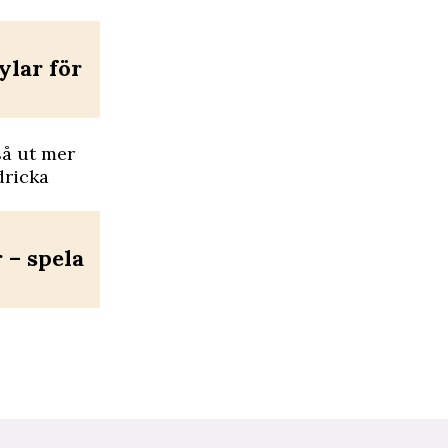
ylar för
så ut mer
dricka
– spela