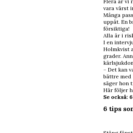
F
lera är vi
vara värst 
Många passa
uppåt. En b
försiktiga!
Alla är i r
I en interv
Holmkvist a
grader. Ann
kärlsjukdo
– Det kan v
bättre med 
säger hon t
Här följer 
Se också: 6
6 tips s
Stäng fönst