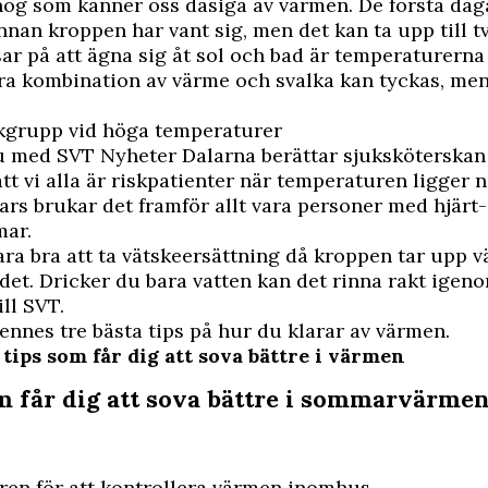
 nog som känner oss dåsiga av värmen. De första da
innan kroppen har vant sig, men det kan ta upp till t
r på att ägna sig åt sol och bad är temperaturerna
ra kombination av värme och svalka kan tyckas, men
iskgrupp vid höga temperaturer
ju med
SVT Nyheter Dalarna
berättar sjuksköterskan
tt vi alla är riskpatienter när temperaturen ligger
ars brukar det framför allt vara personer med hjärt
mar.
ara bra att ta vätskeersättning då kroppen tar upp v
det. Dricker du bara vatten kan det rinna rakt igeno
ill SVT.
hennes tre bästa tips på hur du klarar av värmen.
 tips som får dig att sova bättre i värmen
om får dig att sova bättre i sommarvärme
ren för att kontrollera värmen inomhus