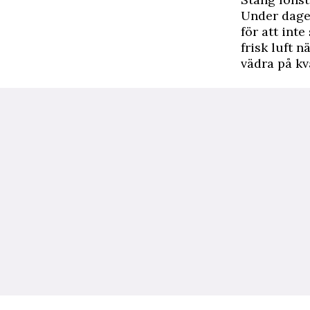
Under dagen
för att int
frisk luft n
vädra på kv