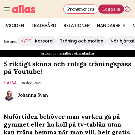
Prenumerera
Logga in
LIVSÖDEN
TRÄDGÅRD
RELATIONER
HANDARBETE
NYTT!
Korsord
Träning och motion
När hjärtat
Lästips:
Artikeln innehåller reklamlänkar
5 riktigt sköna och roliga träningspass
på Youtube!
HÄLSA
08 dec, 2021
Johanna Svan
Nuförtiden behöver man varken gå på
gymmet eller ha koll på tv-tablån utan
kan träna hemma när man vill, helt gratis