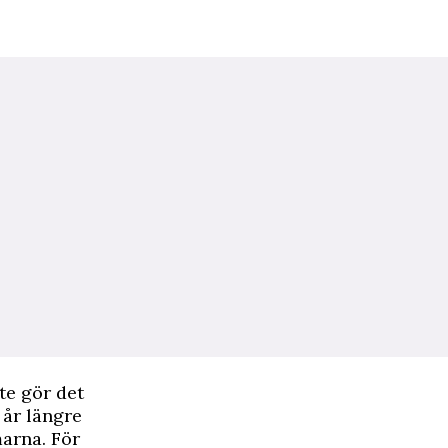
e gör det
 år längre
marna. För