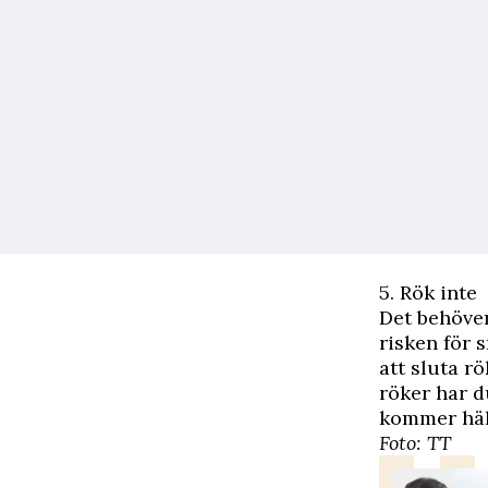
5. Rök inte
Det behöver
risken för s
att sluta r
röker har d
kommer häls
Foto: TT