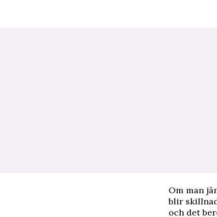
O
m man jäm
blir skilln
och det ber