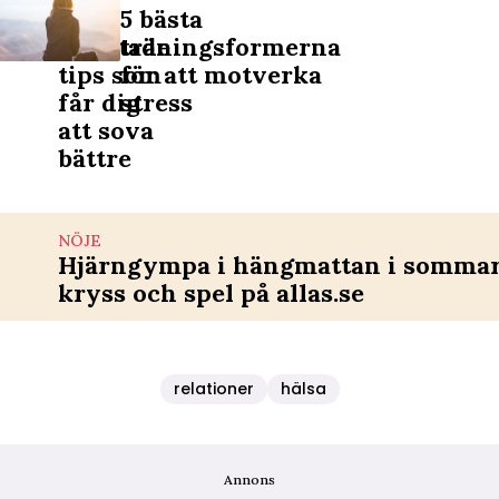
5
5 bästa
oväntade
träningsformerna
tips som
för att motverka
får dig
stress
att sova
bättre
NÖJE
Hjärngympa i hängmattan i sommar 
kryss och spel på allas.se
relationer
hälsa
Annons