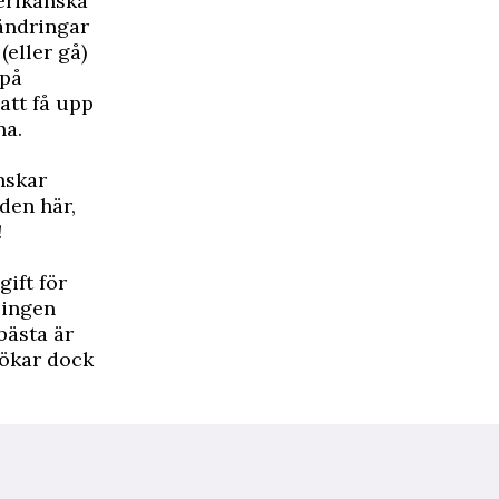
erikanska
rändringar
(eller gå)
 på
att få upp
na.
nskar
den här,
!
ift för
 ingen
bästa är
 ökar dock