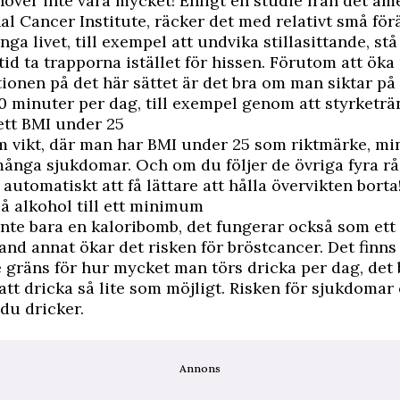
över inte vara mycket! Enligt en studie från det am
al Cancer Institute, räcker det med relativt små fö
änga livet, till exempel att undvika stillasittande, stå 
tid ta trapporna istället för hissen. Förutom att öka
onen på det här sättet är det bra om man siktar på 
 30 minuter per dag, till exempel genom att styrketrä
 ett BMI under 25
m vikt, där man har
BMI under 25
som riktmärke, mi
många sjukdomar. Och om du följer de övriga fyra rå
utomatiskt att få lättare att hålla övervikten borta
på alkohol till ett minimum
inte bara en kaloribomb, det fungerar också som ett g
and annat ökar det risken för bröstcancer. Det finns
 gräns för hur mycket man törs dricka per dag, det 
 att dricka så lite som möjligt. Risken för sjukdomar
du dricker.
Annons