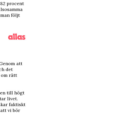
 82 procent
hälsosamma
man följt
. Genom att
ch det
 om rätt
en till högt
ar livet.
kar faktiskt
tt vi bör