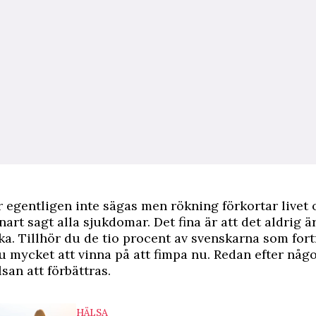
 egentligen inte sägas men rökning förkortar livet 
nart sagt alla sjukdomar. Det fina är att det aldrig ä
öka. Tillhör du de tio procent av svenskarna som for
u mycket att vinna på att fimpa nu. Redan efter någ
an att förbättras.
HÄLSA
HÄLSA