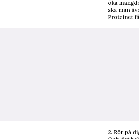
öka mängden
ska man äve
Proteinet f
2. Rör på d