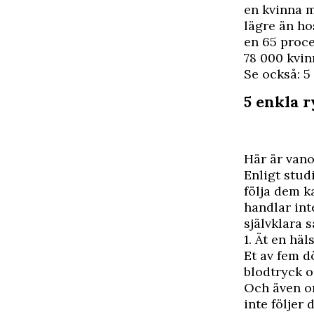
en kvinna m
lägre än h
en 65 proce
78 000 kvin
Se också: 5
5 enkla 
Här är vano
Enligt stud
följa dem k
handlar int
självklara s
1. Ät en hä
Et av fem d
blodtryck o
Och även om
inte följer