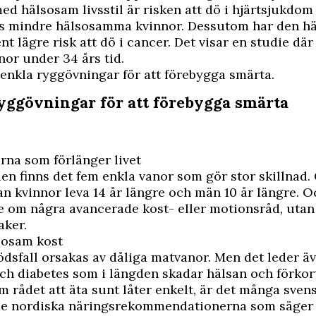
ed hälsosam livsstil är risken att dö i hjärtsjukdom
os mindre hälsosamma kvinnor. Dessutom har den 
nt lägre risk att dö i cancer. Det visar
en studie
där 
nor under 34 års tid.
 enkla ryggövningar för att förebygga smärta.
ryggövningar för att förebygga smärta
rna som förlänger livet
ien finns det fem enkla vanor som gör stor skillnad
an kvinnor leva 14 år längre och män 10 år längre. O
e om några avancerade kost- eller motionsråd, utan
aker.
lsosam kost
ödsfall orsakas av
dåliga matvanor
. Men det leder äv
ch diabetes som i längden skadar hälsan och förkort
 rådet att äta sunt låter enkelt, är det många svens
 de nordiska näringsrekommendationerna som säger a