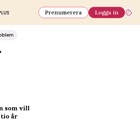
Prenumerera
Logga in
PLUS
oblem
r
n som vill
tio år