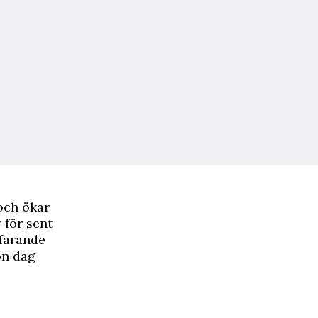
och ökar
r för sent
tfarande
on dag