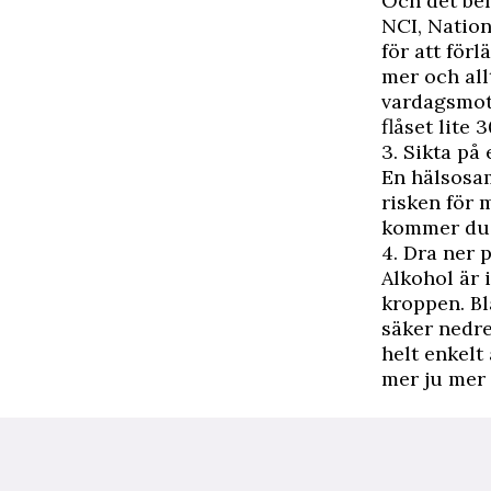
Och det beh
NCI, Nation
för att förl
mer och all
vardagsmoti
flåset lite
3. Sikta på
En hälsosa
risken för 
kommer du a
4. Dra ner 
Alkohol
är 
kroppen. Bl
säker nedre
helt enkelt
mer ju mer 