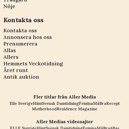
Nöje
Kontakta oss
Kontakta oss
Annonsera hos oss
Prenumerera
Allas
Allers
Hemmets Veckotidning
Året runt
Antik auktion
Fler titlar från Aller Media
Elle Sverige
Hänt
Svensk Damtidning
Femina
MåBra
Recept
Motherhood
Residence Magazine
Aller Medias videosajter
ELLE Sverige
Hänt
Svensk Damtidning
Femina
MåBra
Allas