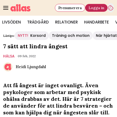
Prenumerera
Logga in
LIVSÖDEN
TRÄDGÅRD
RELATIONER
HANDARBETE
NYTT!
Korsord
Träning och motion
När hjärtat
Lästips:
7 sätt att lindra ångest
HÄLSA
09 feb, 2022
Heidi Ljungdahl
Att få ångest är inget ovanligt. Även
psykologer som arbetar med psykisk
ohälsa drabbas av det. Här är 7 strategier
de använder för att lindra besvären – och
som kan hjälpa dig när ångesten slår till.