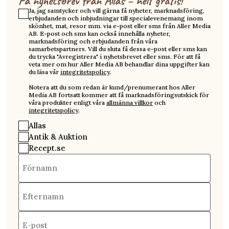
Få nyhetsbrev från Allas – helt gratis!
Ja, jag samtycker och vill gärna få nyheter, marknadsföring,
erbjudanden och inbjudningar till specialevenemang inom
skönhet, mat, resor mm. via e-post eller sms från Aller Media
AB. E-post och sms kan också innehålla nyheter,
marknadsföring och erbjudanden från våra
samarbetspartners. Vill du sluta få dessa e-post eller sms kan
du trycka "Avregistrera" i nyhetsbrevet eller sms. För att få
veta mer om hur Aller Media AB behandlar dina uppgifter kan
du läsa vår
integritetspolicy
.
Notera att du som redan är kund/prenumerant hos Aller
Media AB fortsatt kommer att få marknadsföringsutskick för
våra produkter enligt våra
allmänna villkor
och
integritetspolicy
.
Allas
Antik & Auktion
Recept.se
Förnamn
Efternamn
E-post