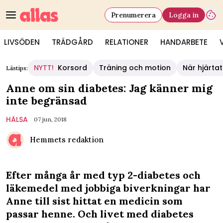
Prenumerera
Logga in
LIVSÖDEN
TRÄDGÅRD
RELATIONER
HANDARBETE
NYTT!
Korsord
Träning och motion
När hjärtat
Lästips:
Anne om sin diabetes: Jag känner mig
inte begränsad
HÄLSA
07 jun, 2018
Hemmets redaktion
Efter många år med typ 2-diabetes och
läkemedel med jobbiga biverkningar har
Anne till sist hittat en medicin som
passar henne. Och livet med diabetes