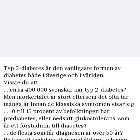
Typ 2-diabetes är den vanligaste formen av
diabetes både i Sverige och i världen.
Visste du att …
… cirka 400 000 svenskar har typ 2-diabetes?
Men mörkertalet är stort eftersom det ofta tar
många år innan de klassiska symtomen visar sig.
… 10 till 15 procent av befolkningen har
prediabetes, eller nedsatt glukostolerans, som
är ett förstadium till diabetes?
… de flesta som får diagnosen är över 50 år?
Risken att insjukna ökar med åldern, och man